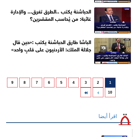
الحباشنة يكتب ..الطرق تغرق... والإدارة
غائبة: من يُحاسب المقصّرين؟
الباشا طارق الحباشنة يكتب :«حين قال
جلالة الملك: الأردنيون على قلبٍ واحد»
9
8
7
6
5
4
3
2
1
10
اقرأ أيضا