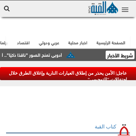
الصفحة الرئيسية
اخبار محلية
عربي ودولي
اقتصاد
برلما
شريط الأخبار
أدوبي تمنح الصور "ناقدًا ذكيًا".. أداة 
عاجل| الأمن يحذر من إطلاق العيارات النارية وإغلاق الطرق خلال
احتفالات "التوجيهي"
كتاب القبة