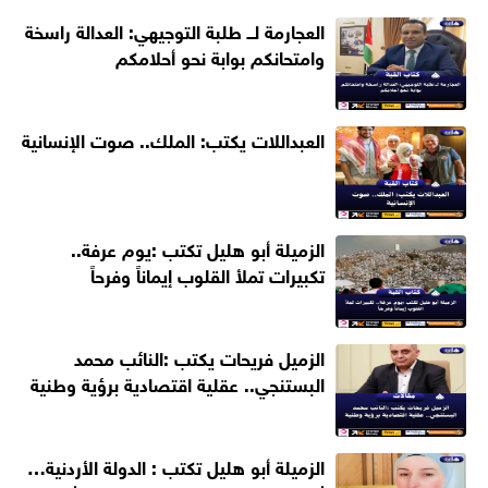
العجارمة لــ طلبة التوجيهي: العدالة راسخة
وامتحانكم بوابة نحو أحلامكم
العبداللات يكتب: الملك.. صوت الإنسانية
الزميلة أبو هليل تكتب :يوم عرفة..
تكبيرات تملأ القلوب إيماناً وفرحاً
الزميل فريحات يكتب :النائب محمد
البستنجي.. عقلية اقتصادية برؤية وطنية
الزميلة أبو هليل تكتب : الدولة الأردنية…