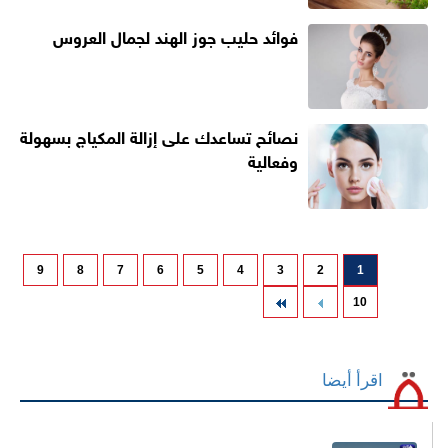
فوائد حليب جوز الهند لجمال العروس
نصائح تساعدك على إزالة المكياج بسهولة
وفعالية
9
8
7
6
5
4
3
2
1
10
اقرأ أيضا