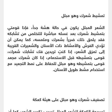
تمشيط شعرك وهو مبلل
الشعر المبلل يكون في حالة هشة جداً، فإذا قومتي
بتمشيط شعرك بعد غسله مباشرة للتخلص من تشابكه
فقد يلحق ذلك ضرراً بشعرك وملمسه، كما يمكن أن
تؤدي الفرش والأمشاط ذات الأسنان والشعيرات القريبة
إلى تمزق الشعر، إذا كنتٍ تريدين فك تشابك شعرك،
قومى بتمشيطه قبل الاستحمام، إذا كان شعرك مجعد
قومى بتمشيطه وهو مبلل للحفاظ على نمط التجعيد مع
استخدام مشط طويل الأسنان.
تصفيف شعرك وهو مبلل على هيئة كعكة
تسريحة الكعكة للشعر المبلل تسبب تكسر الشعر، كما أن