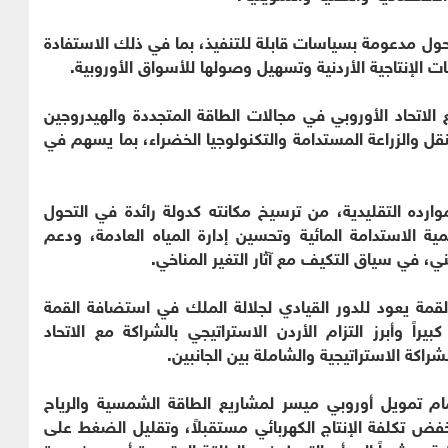
ول مدعومة بسياسات قابلة للتنفيذ، بما في ذلك الاستفادة
ات الإنتاجية الأردنية وتسهيل وصولها للأسواق الأوروبية.
لاتحاد الأوروبي في مجالات الطاقة المتجددة والهيدروجين
نقل والزراعة المستدامة والتكنولوجيا الخضراء، بما يسهم في
رده التقليدية، من ترسيخ مكانته كدولة رائدة في التحول
ة الاستدامة المائية وتحسين إدارة المياه العادمة، ودعم
ي، في سياق التكيف مع آثار التغير المناخي.
لقمة يعود للدور القيادي لجلالة الملك في استضافة القمة
يراً وأبرز التزام الأردن الاستراتيجي بالشراكة مع الاتحاد
شراكة الاستراتيجية والشاملة بين الجانبين.
م تمويل أوروبي ميسر لمشاريع الطاقة الشمسية والرياح
فض تكلفة الإنتاج الكهربائي مستقبلاً، وتقليل الضغط على