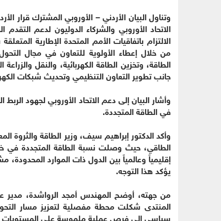
وتناول البيان الأردني – الأوروبي المشترك قرار الأ
الاتحاد الأوروبي والشركاء الدوليون لدعم التقدم ا
الالتزام باتفاقيات الأمم المتحدة الإطارية المتعلقة 
من خلال إعطاء الأولوية للتعاون في مجال التحو
الطاقة، وتخزين الطاقة الكهربائية، والنقل والزراعة ا
جانب تطوير التعاون التنظيمي وتحديث شبكات الكهرب
وأشار البيان إلى دعم الاتحاد الأوروبي لجهود الربط ال
في الطاقة المتجددة.
وأكد الدكتور إبراهيم سيف، وزير الطاقة والثروة المع
إقليمياً وعالمياً بين الدول ذات الموارد المحدودة، م
يؤكد هذا التوجه.
من جهته، أوضح المهندس أمجد الرواشدة، مدير عام
المنتدى شكلت محطة مفصلية لتعزيز مسار التحول 
سياسي إلى فرص عملية ملموسة على المستويات الاق