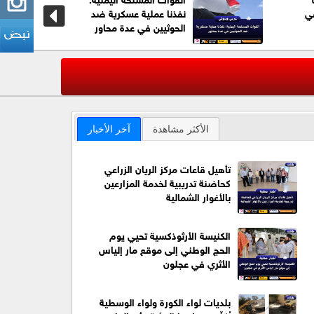
في
نفذنا عملية عسكرية ضد
الحوثيين في عدة محاور
عاجل| مقتل 7 أشخاص على الأقل بحادث إطلاق نار ف
‹
الأكثر مشاهدة
آخر الأخبار
تأهيل قاعات مركز الريان الزراعي
كحاضنة تدريبية لخدمة المزارعين
بالأغوار الشمالية
الكنيسة الأرثوذكسية تحيي يوم
الحج الوطني إلى موقع مار إلياس
الأثري في عجلون
بلديات لواء الكورة ولواء الوسطية