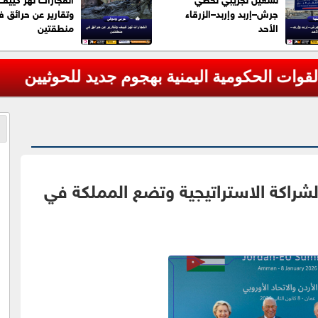
جرش–إربد وإربد–الزرقاء
وتقارير عن حرائق 
الأحد
منطقتين
 الشراكة الاستراتيجية وتضع المملكة في