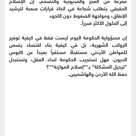
مفرغة من العجز والمديونية والتضخم. إن الإصلاح
الحقيقي يتطلب شجاعة في اتخاذ قرارات صعبة لترشيد
الإنفاق، ومواجهة الضغوط دون اللجوء
إلى الحلول الأكثر ضرراً.
إن مسؤولية الحكومة اليوم ليست فقط في كيفية توفير
الرواتب الشهرية، بل في كيفية بناء اقتصاد يضمن
للمواطن الأردني مستقبلاً مستقراً بعيداً عن كابوس
الديون. فهل تستجيب الحكومة لنداء العقل، وتستبدل
"ترحيل المشكلة" بـ*"إصلاح الموازنة"*؟
​حفظ الله الأردن والهاشميين.