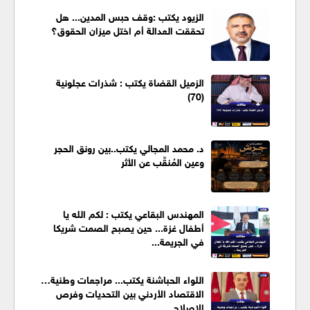
الزيود يكتب :وقف حبس المدين... هل
تحققت العدالة أم اختل ميزان الحقوق؟
الزميل القضاة يكتب : شذرات عجلونية
(70)
د. محمد المجالي يكتب..بين رونق الحجر
وعين المُنقِّب عن الأثر
المهندس البقاعي يكتب : لكم الله يا
أطفال غزة... حين يصبح الصمت شريكا
في الجريمة...
اللواء الحباشنة يكتب... مراجعات وطنية…
الاقتصاد الأردني بين التحديات وفرص
الإصلاح