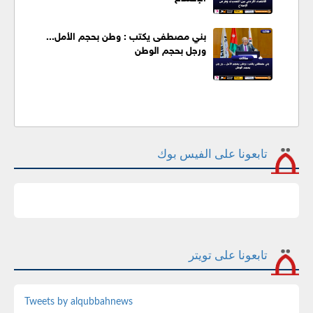
بني مصطفى يكتب : وطن بحجم الأمل...
ورجل بحجم الوطن
تابعونا على الفيس بوك
تابعونا على تويتر
Tweets by alqubbahnews