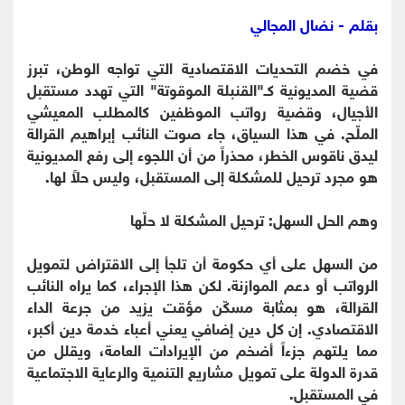
بقلم - نضال المجالي
​في خضم التحديات الاقتصادية التي تواجه الوطن، تبرز
قضية المديونية كـ"القنبلة الموقوتة" التي تهدد مستقبل
الأجيال، وقضية رواتب الموظفين كالمطلب المعيشي
الملّح. في هذا السياق، جاء صوت النائب إبراهيم القرالة
ليدق ناقوس الخطر، محذراً من أن اللجوء إلى رفع المديونية
هو مجرد ترحيل للمشكلة إلى المستقبل، وليس حلاً لها.
​وهم الحل السهل: ترحيل المشكلة لا حلّها
من السهل على أي حكومة أن تلجأ إلى الاقتراض لتمويل
الرواتب أو دعم الموازنة. لكن هذا الإجراء، كما يراه النائب
القرالة، هو بمثابة مسكّن مؤقت يزيد من جرعة الداء
الاقتصادي. إن كل دين إضافي يعني أعباء خدمة دين أكبر،
مما يلتهم جزءاً أضخم من الإيرادات العامة، ويقلل من
قدرة الدولة على تمويل مشاريع التنمية والرعاية الاجتماعية
في المستقبل.