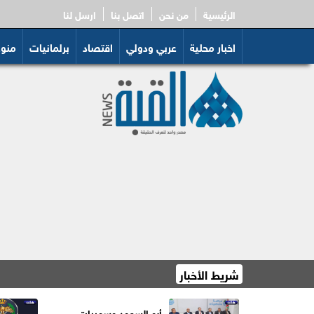
الرئيسية
من نحن
اتصل بنا
ارسل لنا
اخبار محلية
عربي ودولي
اقتصاد
برلمانيات
منو
شريط الأخبار
السعايدة: إغلاق 12
أبو السعود وسميرات