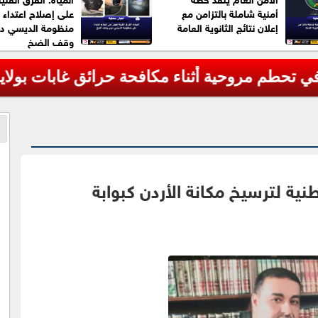
أمنية شاملة بالتزامن مع
على إصلاح اعتداء 
إعلان نتائج الثانوية العامة
منظومة الديسي د
وقف الضخ
مروحية أثناء مكافحة حرائق غابات بولاية يوتا ا
طنية لترسيخ مكانة الأردن كبوابة