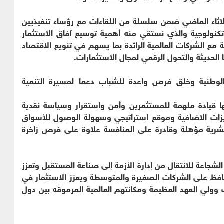
ثلاثاء الماضي ضمن سلسلة من اللقاءات مع رؤساء تنفيذيين
ولوجية والذي نستقي منه أهمية توسيع آفاق الاستثمار
ية مع الشركات العالمية الرائدة بما يسهم في تنويع الاقتصاد
 الحديثة والتحول الرقمي لمجال الاستثمارات.
 الوطنية وخلق فرص واعدة للشباب دعما لمسيرة التنمية
ها قيادة ملهمة للمستثمرين وأمن واستقرار وسياسة نقدية
زات الاضافية وموقع استراتيجي وسهولة الوصول للأسواق
 بشرية مؤهلة وقادرة على المنافسة علاوة على فرص زاخرة
 الشجاعة للانتقال من إدارة الأزمة إلى صناعة المستقبل وتعزز
فظ على الشركات الصغيرة والمتوسطة ويعزز الاستثمار في
 وولي العهد العظيمة ومكانتهم العالمية المرموقه بين دول