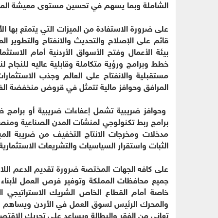
الشاملة وبما يسهم في تحسين مستوى معيشة المواط
على ضرورة الاستفادة من الميزات التي يتمتع بها ال
قائم على الإصلاح والتحديث والانفتاح والتطوير ا
بيئة الأعمال وفتح الأسواق الأردنية أمام الاستثم
خطط وبرامج ورؤية متكاملة وقابلية عاليه للنجاح 
مستقبلية والانفتاح على العالم وجذب الاستثمارا
المرافق وحوافز مالية تتمثل في قروض منخفضة الفو
وحوافز ضريبية تشمل إعفاءات ضريبية أو برامج ضر
برامج ربط تكنولوجي لمنشآت المدن الصناعية ومنصات 
مدخلات ومخرجات الانتاج التخفيف من ضريبة المبيع
الثبات واستقرار السياسيات والتشريعات الاستثمارية.
على كافه الجهات المختصة ضرورة تقديم الدعم اللاز
جميع محافظات المملكة وتوفير فرص العمل لأبناء 
خاصة أمام القطاع الخاص الشريك الاستراتيجي ال
والمحرك الرئيس لسوق العمل في الأردن ويساهم 
تعاني من الفقر والبطالة ويساعد على تحريك الاقتصا