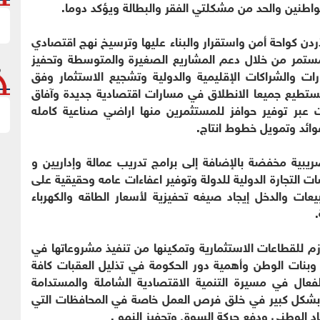
نين والحد من مشكلتي الفقر والبطالة ويؤكد دوما.
أردن كواحة أمن واستقرار والبناء عليها وترسيخ نهج اقتصادي
لمستمر من خلال دعم المشاريع الصغيرة والمتوسطة وتحفيز
ارات والشراكات الإقليمية والدولية وتشجيع الاستثمار وفق
لنستطيع جميعا الانطلاق في مسارات اقتصادية جديدة وآفاق
ت عبر توفير حوافز للمستثمرين منها اراضي صناعية كامله
ائد وتمويل خطوط انتاج.
يبية مخفضة بالإضافة إلى برامج تدريب عمالة وإداريين و
التجارة الدولية للدولة وتوفير اعفاءات عامه وحقيقية على
ات والدخل إيجاد صيغه تحفيزية لأسعار الطاقه والكهرباء
م للقطاعات الاستثمارية وتمكينها من تنفيذ مشروعاتها في
وبنات الوطن وأهمية دور الحكومة في تذليل العقبات كافة
فعال في مسيرة التنمية الاقتصادية الشاملة والمستدامة
بشكل كبير في خلق فرص العمل خاصة في المحافظات التي
د الوطني ودفع حركة السوق وتحفيز النمو .