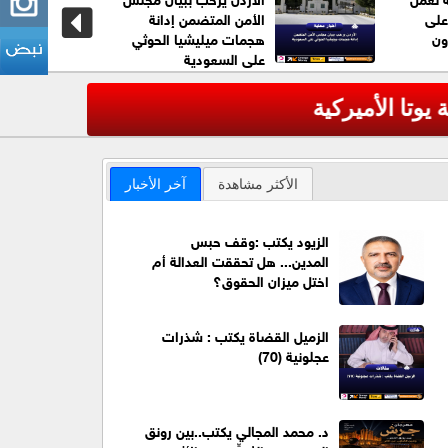
على
الأمن المتضمن إدانة
ون
هجمات ميليشيا الحوثي
على السعودية
لأميركية
عاجل| الأم
‹
الأكثر مشاهدة
آخر الأخبار
الزيود يكتب :وقف حبس
المدين... هل تحققت العدالة أم
اختل ميزان الحقوق؟
الزميل القضاة يكتب : شذرات
عجلونية (70)
د. محمد المجالي يكتب..بين رونق