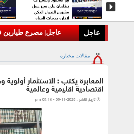
ات وضبط
يطلعان على سير عمل
زين منذ
مشروع التحول الذكي
لإدارة خدمات المياه
عاجل| مصرع طيارين في تحطم 
›
عاجل
مقالات مختارة
المعابرة يكتب : الاستثمار أولوية و
اقتصادية اقليمية وعالمية
تاريخ النشر : 2025-11-09 - 09:18 pm