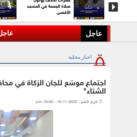
ثية على
صلاة الجمعة في المسجد
يمن
الأقصى
عاجل| مقتل 7 أشخاص على الأقل بحادث إطلاق نار في مدرسة بتايلاند
›
عاجل
اخبار محلية
اجتماع موسّع للجان الزكاة في محا
الشتاء"
تاريخ النشر : 2025-11-10 - 10:02 pm