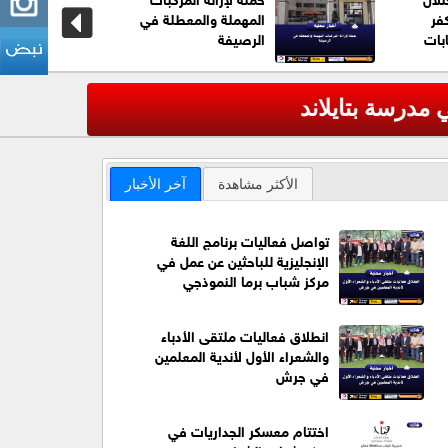
فر
المهملة والمعطلة في
بات
الرصيفة
عاجل| ترا
‹
الأكثر مشاهدة
آخر الأخبار
تواصل فعاليات برنامج اللغة
الإنجليزية للباحثين عن عمل في
مركز شباب برما النموذجي
انطلاق فعاليات ملتقى الأدباء
والشعراء الأول لأندية المعلمين
في جرش
اختتام معسكر الجداريات في