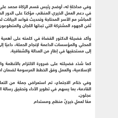
وفي مداخلةٍ له، أوضح رئيس قسم الزكاة محمد علي ال
في دعم العمل الخيري المنظم، مؤكدًا على الدور الح
المباشر مع الأسر المحتاجة وتحديث قواعد البيانا
ثمّن الجهود المشتركة التي تبذلها اللجان والمتطوعو
وأكد فضيلة الدكتور القضاة في كلمته على أهمية ت
المحلي والمؤسسات الداعمة لإنجاح الحملة، داعيًا إ
إلى مستحقيها في إطارٍ من العدالة والشفافية.
كما شدّد فضيلته على ضرورة الالتزام بالأنظمة و
الإسلامية، والعمل وفق الخطط المرسومة لضمان استد
وفي ختام الاجتماع، تم استعراض جملة من التعليما
القادمة، بما يسهم في تطوير الأداء وتحقيق رسالة 
عجلون.
معًا لعملٍ خيريٍّ منظمٍ ومستدام