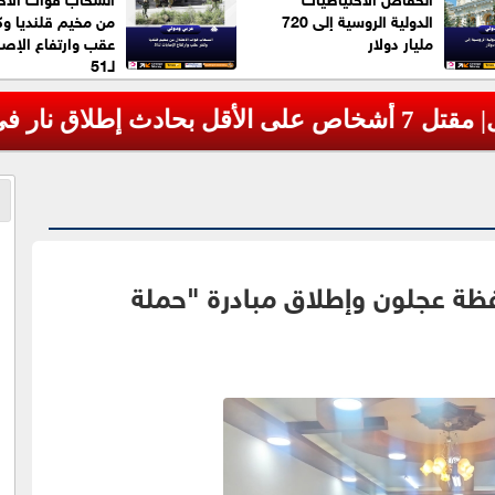
الدولية الروسية إلى 720
من مخيم قلنديا وك
مليار دولار
عقب وارتفاع الإصا
لـ51
فظة عجلون وإطلاق مبادرة "حملة