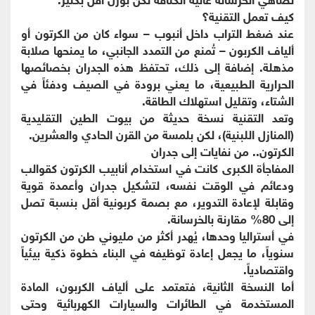
كيف تعمل التقنية؟
عند ضغط التراب داخل أنبوب – سواء كان من الكرتون أو
ألياف الكربون – تُمنع من التمدد الجانبي، ما يمنحها صلابة
مذهلة. إضافة إلى ذلك، تحتفظ هذه الجدران بخصائصها
الحرارية الطبيعية، ما يعني برودة في الصيف ودفئاً في
الشتاء، وتقليل استهلاك الطاقة.
وتعد التقنية نسخة حديثة من بيوت الطين التقليدية
(المنازل اللبنية)، لكن بلمسة من القرن الحادي والعشرين.
الكرتون.. من نفايات إلى جدران
المفاجأة الكبرى كانت في استخدام أنابيب الكرتون كقوالب
ودعائم في الوقت نفسه، لتشكيل جدران وأعمدة قوية
وقابلة لإعادة التدوير، مع بصمة كربونية أقل بنسبة تصل
إلى 80% مقارنة بالخرسانة.
في أستراليا وحدها، يُهدر أكثر من مليوني طن من الكرتون
سنوياً، ما يجعل إعادة توظيفه في البناء خطوة ذكية بيئياً
واقتصادياً.
أما النسخة الثانية، فتعتمد على ألياف الكربون، المادة
المستخدمة في الطائرات والسيارات الكهربائية وحتى