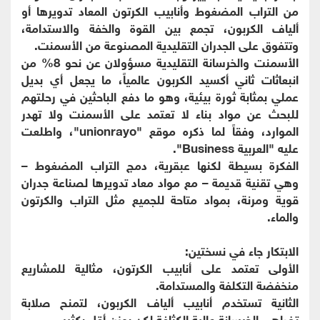
من التراب المضغوط وأنابيب الكرتون المعاد تدويرها أو
ألياف الكربون، تجمع بين القوة والخفة والاستدامة،
وتتفوق على الجدران التقليدية المصنوعة من الأسمنت.
الأسمنت والخرسانة التقليدية مسؤولان عن نحو 8% من
انبعاثات ثاني أكسيد الكربون عالمياً، ما يجعل أي بديل
عملي بمثابة ثورة بيئية، وهو ما دفع الباحثين في رحلتهم
للبحث عن مواد بناء لا تعتمد على الأسمنت ولا تهدر
الموارد، وفقاً لما ذكره موقع "unionrayo"، واطلعت
عليه "العربية Business".
الفكرة بسيطة لكنها عبقرية، دمج التراب المضغوط –
وهي تقنية قديمة – مع مواد معاد تدويرها لصناعة جدران
قوية ومرنة، بمواد متاحة للجميع مثل التراب والكرتون
والماء.
الابتكار جاء في نسختين:
الأولى تعتمد على أنابيب الكرتون، مثالية للمشاريع
منخفضة التكلفة والمستدامة.
الثانية تستخدم أنابيب ألياف الكربون، لتمنح صلابة
تضاهي الخرسانة عالية الكثافة لكن بوزن أقل بكثير.