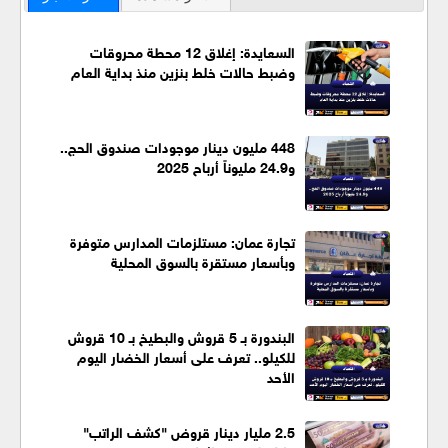
السعايدة: إغلاق 12 محطة محروقات
وضبط حالات خلط بنزين منذ بداية العام
448 مليون دينار موجودات صندوق الحج..
و24.9 مليوناً أرباح 2025
تجارة عمان: مستلزمات المدارس متوفرة
وبأسعار مستقرة بالسوق المحلية
البندورة بـ 5 قروش والبطيخ بـ 10 قروش
للكيلو.. تعرف على أسعار الخضار اليوم
الأحد
2.5 مليار دينار قروض "كشف الراتب"