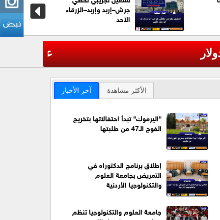
جرش–إربد وإربد–الزرقاء
الأحد
عاجل| مقتل 7 أشخاص على الأقل بحادث إطلاق نار ف
‹
الأكثر مشاهدة
آخر الأخبار
"اليرموك" تبدأ احتفالاتها بتخريج
الفوج الـ47 من طلبتها
إطلاق برنامج الدكتوراه في
التمريض بجامعة العلوم
والتكنولوجيا الأردنية
جامعة العلوم والتكنولوجيا تنظم