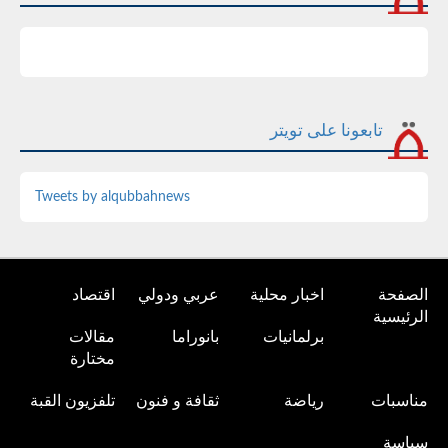
تابعونا على تويتر
Tweets by alqubbahnews
الصفحة
اخبار محلية
عربي ودولي
اقتصاد
الرئيسية
برلمانيات
بانوراما
مقالات
مختارة
مناسبات
رياضة
ثقافة و فنون
تلفزيون القبة
سياسة