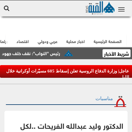
الصفحة الرئيسية
اخبار محلية
عربي ودولي
اقتصاد
برلما
شريط الأخبار
رئيس "النواب": نقف خلف جهود الملك ا
عاجل| وزارة الدفاع الروسية تعلن إسقاط 605 مسيّرات أوكرانية خلال
الليل
مناسبات
الدكتور وليد عبدالله الفريحات ..لكل