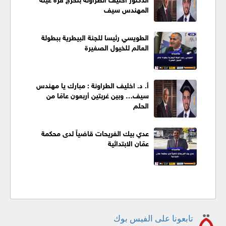
المهندس سيف
الطويسي رئيسا للجنة البيطرية ببطولة
العالم للخيول الصغيرة
أ. د. اخليف الطراونة : مبارك يا مهندس
سيف… وبين غربتين أربعون عامًا من
الحلم
عدي بيك الفريحات قاضياً لدى محكمة
عمّان الابتدائية
تابعونا على الفيس بوك