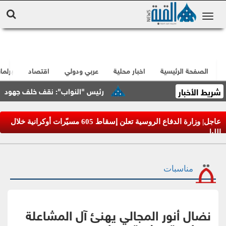
الصفحة الرئيسية
اخبار محلية
عربي ودولي
اقتصاد
برلما
شريط الأخبار
رئيس "النواب": نقف خلف جهود الملك ال
عاجل| وزارة الدفاع الروسية تعلن إسقاط 605 مسيّرات أوكرانية خلال
الليل
مناسبات
نضال أنور المجالي يهنئ آل المشاعلة