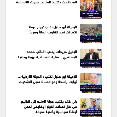
العبداللات يكتب: الملك.. صوت الإنسانية
الزميلة أبو هليل تكتب :يوم عرفة..
تكبيرات تملأ القلوب إيماناً وفرحاً
الزميل فريحات يكتب :النائب محمد
البستنجي.. عقلية اقتصادية برؤية وطنية
الزميلة أبو هليل تكتب : الدولة الأردنية…
ثوابت راسخة ومواقف لا تقبل التشكيك
بني خالد يكتب: جولة الملك إلى الخليج
في ظل تصاعد التوتر الإقليمي تحمل
أبعادًا سياسية وأمنية عميقة