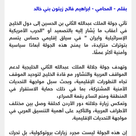
بقلم - المحامي - ابراهيم فالح زيتون بني خالد
تأتي جولة الملك عبدالله الثاني بن الحسين إلى دول الخليج
في أعقاب ما يُشار إليه بالتصعيد أو "الحرب الأمريكية
الإسرائيلية وايران ” في سياق إقليمي حساس يتسم
بتوترات متزايدة، ما يمنح هذه الجولة أبعادًا سياسية
وأمنية أكثر عمقًا.
وتهدف جولة جلالة الملك عبدالله الثاني الخليجية لدعم
المواقف العربية والتشاور مع قادة الخليج لتوحيد الموقف
تجاه التطورات الإقليمية، وبحث سبل مواجهة التحديات
الأمنية المشتركة، بما في ذلك حماية الاستقرار في
المنطقة ومنع اتساع رقعة الصراع،
وتعكس زيارة جلالته دور الأردن كحلقة وصل بين مختلف
الأطراف العربية، والتأكيد على أهمية التنسيق العربي في
مواجهة التحديات الإقليمية.
إن هذه الجولة ليست مجرد زيارات بروتوكولية، بل تحرك