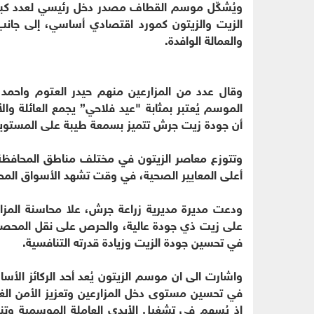
ويُشكّل موسم القطاف مصدر دخل رئيسي لعدد كبير 
الزيت والزيتون كمورد اقتصادي أساسي، إلى جانب
والعمالة الوافدة.
وقال عدد من المزارعين منهم حيدر العتوم واحم
الموسم يُعتبر بمثابة "عيد فلاحي” يجمع العائلة وال
أن جودة زيت جرش تتميز بسمعة طيبة على المستويين
وتتوزع معاصر الزيتون في مختلف مناطق المحافظة،
أعلى المعايير الصحية، في وقت تشهد الأسواق المحلية
ودعت مديرة مديرية زراعة جرش، علا محاسنة المزا
على زيت ذي جودة عالية، والحرص على نقل المحصول
في تحسين جودة الزيت وزيادة قدرته التنافسية.
واشارت الى ان موسم الزيتون يُعد أحد الركائز الأس
في تحسين مستوى دخل المزارعين وتعزيز الأمن الغذا
إذ يُسهم في تشغيل الأيدي العاملة الموسمية وتن