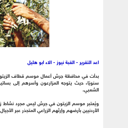
اعد التقرير - القبة نيوز - الاء ابو هليل
بدأت في محافظة جرش أعمال موسم قطاف الزيتون الذ
سنويًا، حيث يتوجه المزارعون وأسرهم إلى بساتين 
الشعبي.
ويُعتبر موسم الزيتون في جرش ليس مجرد نشاط زرا
الأردنيين بأرضهم وإرثهم الزراعي المتجذر عبر الأجيال.