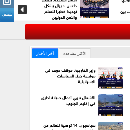
داعش لا يزال يشكل
ت بين
تهديدا خطيرا للسلم
والأمن الدوليين
عاجل| مقتل جنديين
‹
الأكثر مشاهدة
آخر الأخبار
وزير الخارجية: موقف موحد في
مواجهة خطر السياسات
الإسرائيلية
الأشغال تنهي أعمال صيانة لطرق
في إقليم الجنوب
سياسيون: 14 توصية للعالم من