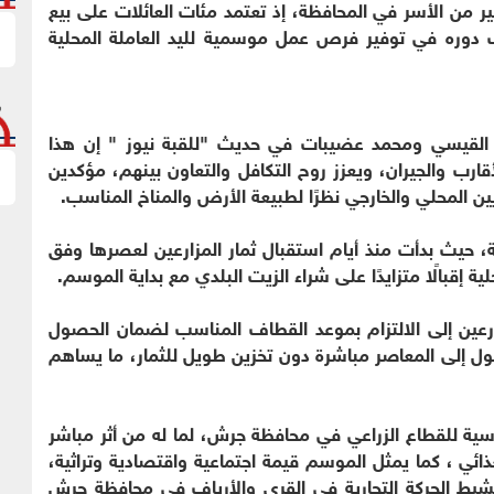
من الأسر في المحافظة، إذ تعتمد مئات العائلات على بيع
 دوره في توفير فرص عمل موسمية لليد العاملة المحلية
د القيسي ومحمد عضيبات في حديث "للقبة نيوز " إن هذا
أقارب والجيران، ويعزز روح التكافل والتعاون بينهم، مؤكدين
 المحلي والخارجي نظرًا لطبيعة الأرض والمناخ المناسب.
 حيث بدأت منذ أيام استقبال ثمار المزارعين لعصرها وفق
 إقبالًا متزايدًا على شراء الزيت البلدي مع بداية الموسم.
رعين إلى الالتزام بموعد القطاف المناسب لضمان الحصول
 إلى المعاصر مباشرة دون تخزين طويل للثمار، ما يساهم
اسية للقطاع الزراعي في محافظة جرش، لما له من أثر مباشر
ئي ، كما يمثل الموسم قيمة اجتماعية واقتصادية وتراثية،
شيط الحركة التجارية في القرى والأرياف في محافظة جرش