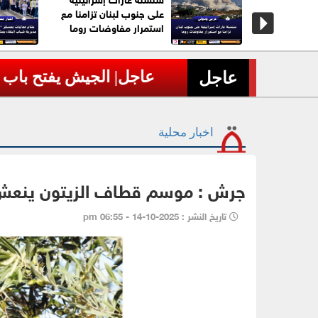
 ضمان
على جنوب لبنان تزامنا مع
ية
استمرار مفاوضات روما
عاجل| الجيش يفتح باب التج
عاجل
›
اخبار محلية
جرش : موسم قطاف الزيتون ينعش الح
تاريخ النشر : 2025-10-14 - 06:55 pm