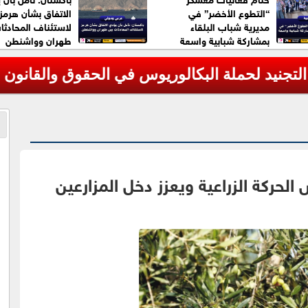
“التطوع الأخضر” في
الاتفاق بشأن هرمز
مديرية شباب البلقاء
لاستئناف المحادثا
بمشاركة شبابية واسعة
طهران وواشنطن
نيد لحملة البكالوريوس في الحقوق والقانون
ركة الزراعية ويعزز دخل المزارعين