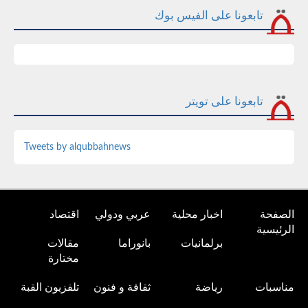
تابعونا على الفيس بوك
تابعونا على تويتر
Tweets by alqubbahnews
الصفحة
اخبار محلية
عربي ودولي
اقتصاد
الرئيسية
برلمانيات
بانوراما
مقالات
مختارة
مناسبات
رياضة
ثقافة و فنون
تلفزيون القبة