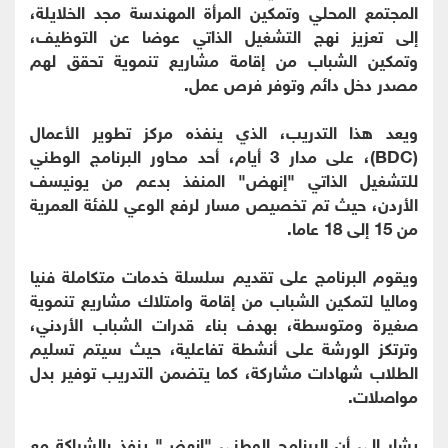
المجتمع المحلي وتمكين المرأة المهندسة مجد الخلايلة،
إلى تعزيز نهج التشغيل الذاتي عوضا عن التوظيف،
وتمكين الشباب من إقامة مشاريع تنموية تحقق لهم
مصدر دخل دائم وتوفر فرص عمل.
ويعد هذا التدريب، الذي ينفذه مركز تطوير الأعمال
(BDC)، على مدار 3 أيام، أحد محاور البرنامج الوطني
للتشغيل الذاتي "إنهض" المنفذ بدعم من يونيسف
الأردن، حيث تم تخصيص مسار لرفع الوعي للفئة العمرية
من 15 إلى 18 عاما.
ويقوم البرنامج على تقديم سلسلة خدمات متكاملة فنيا
وماليا لتمكين الشباب من إقامة وامتلاك مشاريع تنموية
صغيرة ومتوسطة، بهدف بناء قدرات الشباب الأردني،
وترتكز الورشة على أنشطة تفاعلية، حيث سيتم تسليم
الطلاب شهادات مشاركة، كما يتضمن التدريب توفير بدل
مواصلات.
يشار إلى أن البرنامج الوطني "إنهض" ينفذ بالشراكة مع