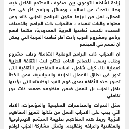
زيادة نشاطه التوعوي بين صفوف المجتمع الفاعل فيه،
وهنا نتحدث عن اساليب ووسائل وبرامج كثر في هذا
المجال، لعل من ابرزها مكون البرنامج الحزبي ذاته وعن
محتواه واليات تنفيذه ، فالأحزاب ذات البرامج والاهداف
المحددة تكتنف ثقافتها الحزبية المحدودية، فكلما اتسع
برنامج ومشروع الحزب زادت أطر ثقافته الحزبية التي يمكن
ان تعمم في المجتمع
ان الاحزاب ذات البرامج الوطنية الشاملة وذات مشروع
وطني يسعى للصالح العام، تحتاج لبث الثقافة الحزبية
كعملية بناء كيان شامل، اساسه المفاهيم الثقافية التي
تدور في نطاق الاعمال الحزبية والسياسية، فمن الخطأ
تصور هذه الثقافة بمدى فهم الفرد لوظيفته التي يؤديها
داخل الحزب بل للعمل ضمن منظومة جمعية ذات دور
تكاملي
تمثل الندوات والمحاضرات التعليمية والمؤتمرات، الاداة
التي يجب على الاحزاب العمل من خلالها لتعزيز المفاهيم
الحزبية وربط هذه المفاهيم بطبيعة المجتمع الايدولوجية
والعقائدية واعرافه وتقاليده، وتمثل مشاركة الحزب لواقع