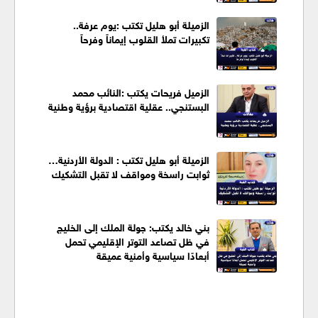
الزميلة أبو هليل تكتب :يوم عرفة..
تكبيرات تملأ القلوب إيماناً وفرحاً
الزميل فريحات يكتب :النائب محمد
البستنجي.. عقلية اقتصادية برؤية وطنية
الزميلة أبو هليل تكتب : الدولة الأردنية…
ثوابت راسخة ومواقف لا تقبل التشكيك
بني خالد يكتب: جولة الملك إلى الخليج
في ظل تصاعد التوتر الإقليمي تحمل
أبعادًا سياسية وأمنية عميقة