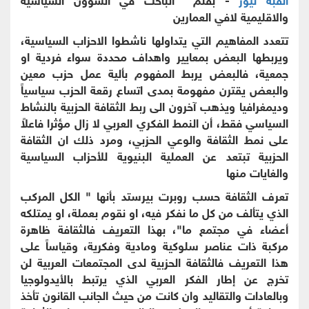
والاقليمية لافي العمارين
تتعدد المفاهيم التي يتداولها ناشطوا الاحزاب السياسية،
ويربطها البعض بمعايير واهداف محددة سواء فردية او
جمعية، فالبعض يربط المفهوم بألية عمل حزب معين
والبعض يقترن مفهومة بمدى اتساع رقعة الحزب سياسياً
وديمغرافيا ويذهب آخرون الى ربط الثقافة الحزبية بالنشاط
السياسي فقط، أن النمط الفكري العربي لا زال مؤثرا فاعلاً
على نمط الثقافة والوعي الحزبي، ومرد ذلك ان الثقافة
الحزبية تبتعد عن العملية البنيوية للأحزاب السياسية
والغايات منها
تعرف الثقافة حسب روبرت بيرستد بأنها " الكل المركب
الذي يتألف من كل ما نفكر فيه، او نقوم بعملة، او يمتلكه
أعضاء في مجتمع ما"، بهذا التعريف فالثقافة ظاهرة
مركبة ذات عناصر سلوكية ومادية وفكرية، وقياساً على
هذا التعريف فالثقافة الحزبية لدى المجتمعات العربية لن
تخرج عن إطار الفكر العربي الذي يرتبط بالأيدولوجيا
وبالعادات والتقاليد وان كانت من حيث الجانب القانون تأخذ