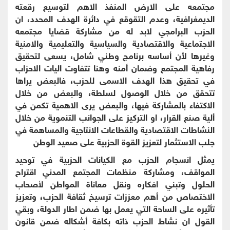
مجتمعه على الارض المنفذ الاهم لتوسيع رقعته
الديمغرافية، وعدم التقوقع في دائرة الهدف المحدد، ان
الحزب البرامجي لابد له من مشاركة قضايا مجتمعه
الاجتماعية والاقتصادية والسياسية والتعليمية والامنية
وغيرها لأن أساسه برنامج وطني شامل، يسعى لتحقيق
رفاهية المجتمع وضمان أمنه وهنا تتفاوت اليات الاحزاب
في تحقيق هذا الهدف الاسمى للحزب، فالبعض يراها
تتحقق من خلال الوصول لسلطة، والبعض من خلال
الاكتفاء بالمشاركة فيها، والبعض يرى الاهمية تكمن في
ألية صنع القرار، او التركيز على الجوانب التنموية من خلال
النشاطات الاقتصادية والقطاعات الانتاجية والمساهمة في
جلب الاستثمار لتعزيز القوة الحزبية على صعيد الوطن
يمثل انسجام الحزب مع الكيانات الحزبية في توحيد
المواقف، ومشاركة منظمات المجتمع المدني اقتراح
الحلول وتبني افكاره ونقل معاناة المواطن لأصحاب
الاختصاص من أهم معززات ترسيخ ثقافة الحزب، وتعزيز
تأثيره على الساحة التي يعمل بها ضمن اطار الدولة، وبقي
القول ان نشاط الحزب ذاته بكافة أشكاله ضمن قانون