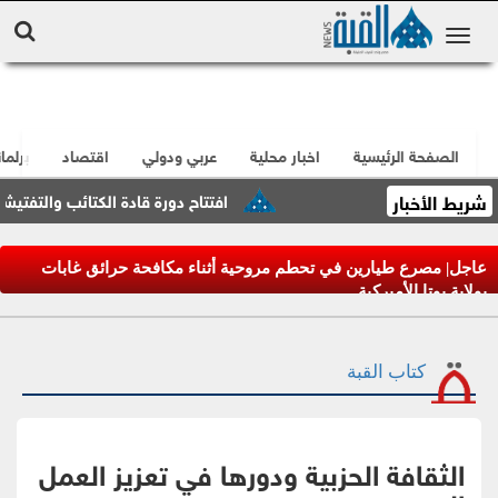
الصفحة الرئيسية
اخبار محلية
عربي ودولي
اقتصاد
برلما
شريط الأخبار
افتتاح دورة قادة الكتائب والتفتيشات الع
عاجل| مصرع طيارين في تحطم مروحية أثناء مكافحة حرائق غابات
بولاية يوتا الأميركية
كتاب القبة
الثقافة الحزبية ودورها في تعزيز العمل