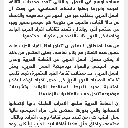
مساحة أوسع في العمل، وبالتالي تتعدد محددات الثقافة
الحزبية وابرزها ربطها بالنشاط السياسي، في وقت أن
العمل الحزبي يتطلب حيز من التنوع في مفاهيمه والابتعاد
عن حالة الثبات، فالحزب في تكوينه هو مجتمع صغير وجزء
من مجتمع أخر، وبالتالي تتعدد ثقافات افراد الحزب الواحد
وخاصة في الدول ذات التعدد في مكونات مجتمعها
من هذا المنطلق لا يمكن ان تتبلور افكار افراد الحزب مالم
تتسق هذه الافكار مع ركائز ثقافته، وعلى العكس من ذلك
لا يمكن فصل العمل الحزبي عن الثقافة الحزبية ومدى
فهم المجتمع والافراد ديناميكية العمل الحزبي، يمثل
العمل الحزبي احد مدخلات ثقافة الفرد المتغيرة، فيما تلعب
ثقافته الاصيله الدور الابرز في مدى تقبله لهذه الافكار
المتغيرة ومرد تغيرها لاستنادها لقوانين وتشريعات
موضوعه تتبدل حسب المتغيرات الزمنية 0
ان الثقافة الحزبية تخلقها الاحزاب الفاعلة ذاتها لإكسابها
لأعضائها والتي بدورها تنعكس على افراد المجتمع، فألية
عمل الحزب هي من تحدد حجم ثقافة ووعي افراده وبالتالي
مجتمعه، ولخلق مثل هكذا ثقافة لابد للحزب إياً كان نوعه