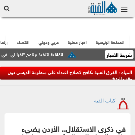
الصفحة الرئيسية
اخبار محلية
عربي ودولي
اقتصاد
برلما
شريط الأخبار
اتفاقية لتنفيذ برنامج "اقرأ لي" في العقبة
المياه : الفرق الفنية تكافح لاصلاح اعتداء على منظومة الديسي دون
وقف الضخ
كتاب القبة
في ذكرى الاستقلال.. الأردن يضيء