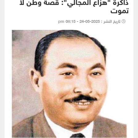
ذاكرة "هزاع المجالي": قصة وطن لا
تموت
تاريخ النشر : 2025-05-24 - 08:15 pm