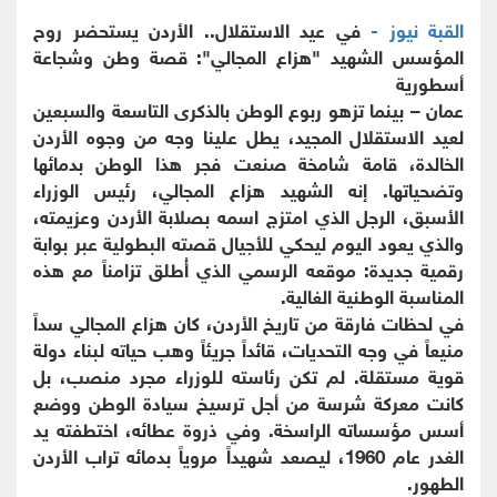
القبة نيوز -
في عيد الاستقلال.. الأردن يستحضر روح
المؤسس الشهيد "هزاع المجالي": قصة وطن وشجاعة
أسطورية
عمان – بينما تزهو ربوع الوطن بالذكرى التاسعة والسبعين
لعيد الاستقلال المجيد، يطل علينا وجه من وجوه الأردن
الخالدة، قامة شامخة صنعت فجر هذا الوطن بدمائها
وتضحياتها. إنه الشهيد هزاع المجالي، رئيس الوزراء
الأسبق، الرجل الذي امتزج اسمه بصلابة الأردن وعزيمته،
والذي يعود اليوم ليحكي للأجيال قصته البطولية عبر بوابة
رقمية جديدة: موقعه الرسمي الذي أُطلق تزامناً مع هذه
المناسبة الوطنية الغالية.
في لحظات فارقة من تاريخ الأردن، كان هزاع المجالي سداً
منيعاً في وجه التحديات، قائداً جريئاً وهب حياته لبناء دولة
قوية مستقلة. لم تكن رئاسته للوزراء مجرد منصب، بل
كانت معركة شرسة من أجل ترسيخ سيادة الوطن ووضع
أسس مؤسساته الراسخة. وفي ذروة عطائه، اختطفته يد
الغدر عام 1960، ليصعد شهيداً مروياً بدمائه تراب الأردن
الطهور.