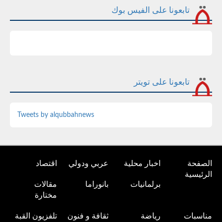
تابعونا على الفيس بوك
تابعونا على تويتر
Tweets by alqubbahnews
الصفحة
اخبار محلية
عربي ودولي
اقتصاد
الرئيسية
برلمانيات
بانوراما
مقالات
مختارة
مناسبات
رياضة
ثقافة و فنون
تلفزيون القبة