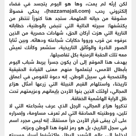
لكن إرثه لم يمت، وها هو اليوم يتجسد في فضاء
إلكتروني رحب (hazzamajali.com)، يحكي فصولاً
مشوقة من حياته الملهمة. ستجد هنا كنوزاً تنتظر من
يكتشفها: سيرته الذاتية التي تنبض بالوطنية، خطاباته
النارية التي هزت أركان الحق، شهادات حصرية من الذين
عرفوه عن قرب ورووا حكايات شجاعته ودهائه. وبين ثنايا
الصور النادرة والوثائق التاريخية، ستشعر وكأنك تعيش
معه تلك الحقبة الزمنية بكل تفاصيلها.
يهدف هذا الموقع إلى أن يكون جسراً يربط شباب اليوم
بأبطال الأمس، ليتعلموا منهم معنى القيادة الحقيقية
والتضحية في سبيل الوطن. إنه دعوة للغوص في أعماق
تاريخنا، واستلهام القيم النبيلة التي زرعها أمثال هزاع
المجالي، أولئك الذين بنوا الأردن بإيمانهم وعزيمتهم تحت
ظل الراية الهاشمية الخفاقة.
تذكروا هزاع المجالي، الرجل الذي عرف بشجاعته التي لا
تلين، ووطنيته الصادقة التي لم تعرف مساومة، وإصراره
على أن يبقى قرار الأردن حراً مستقلاً. إنه ليس مجرد اسم
في سجل التاريخ، بل هو رمز لقوة هذا الوطن وعزته.
ادخلوا إلى عالم الشهيد البطل واكتشفوا أسرار مسيرته