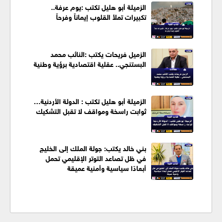
الزميلة أبو هليل تكتب :يوم عرفة..
تكبيرات تملأ القلوب إيماناً وفرحاً
الزميل فريحات يكتب :النائب محمد
البستنجي.. عقلية اقتصادية برؤية وطنية
الزميلة أبو هليل تكتب : الدولة الأردنية…
ثوابت راسخة ومواقف لا تقبل التشكيك
بني خالد يكتب: جولة الملك إلى الخليج
في ظل تصاعد التوتر الإقليمي تحمل
أبعادًا سياسية وأمنية عميقة