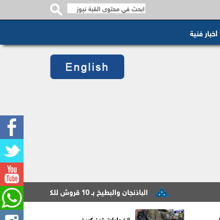
أخبار فنية
الباذنجان والبطيخ بـ 10 قروش للكيلو.. تعرف على أسعار الخضار اليوم السبت
ّي
انفجارات تهز كييف