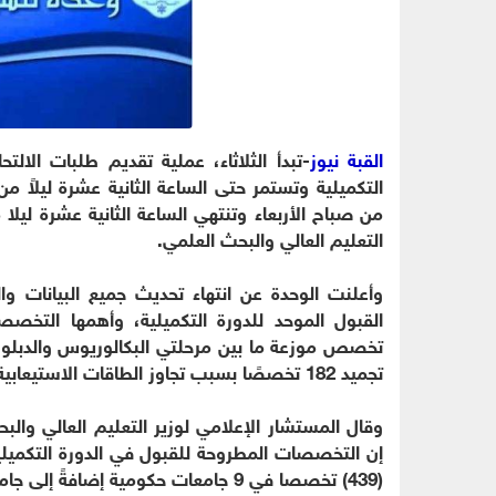
القبة نيوز
-تبدأ الثلاثاء، عملية تقديم طلبات الالتح
التكميلية وتستمر حتى الساعة الثانية عشرة ليلاً م
من صباح الأربعاء وتنتهي الساعة الثانية عشرة ليل
التعليم العالي والبحث العلمي.
وأعلنت الوحدة عن انتهاء تحديث جميع البيانات وا
تخصص موزعة ما بين مرحلتي البكالوريوس والدبلو
تجميد 182 تخصصًا بسبب تجاوز الطاقات الاستيعابية، حيث لن يتم طرحها على قبول الفصل الدراسي الثاني.
وقال المستشار الإعلامي لوزير التعليم العالي وال
إن التخصصات المطروحة للقبول في الدورة التكميلي
(439) تخصصا في 9 جامعات حكومية إضافةً إلى جامعة العلوم الإسلامية العالمية.