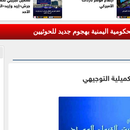
الأميركي
جرش–إربد وإربد–الز
الأحد
كميلية التوجيهي