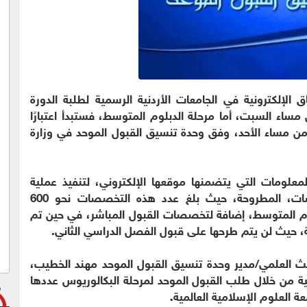
اق الإلكترونية في الجامعات الأردنية الرسمية لطلبة الدورة
ن مساء السبت، أما مرحلة الدبلوم المتوسط، فستبدأ اعتبارًا
ا من مساء الأحد، وفق وحدة تنسيق القبول الموحد في وزارة
لمعلومات التي يتضمنها موقعها الإلكتروني، لتنفيذ عملية
القبول الموحد للدورة التكميلية، وأهمها التخصصات، المطروحة، حيث بلغ عدد هذه التخصصات نحو 600
م المتوسط، إضافة لتخصصات القبول المباشر، في حين تم
بحث العلمي/مدير وحدة تنسيق القبول الموحد مهند الخطيب،
ة من خلال طلب القبول الموحد لمرحلة البكالوريوس عددها