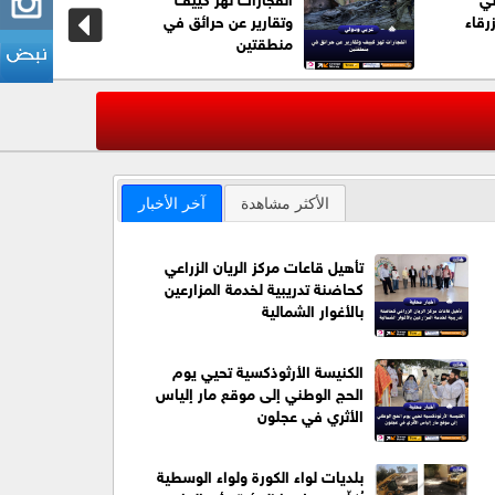
رقاء
وتقارير عن حرائق في
منطقتين
عاجل| مقتل 7 أشخاص على الأقل بحادث إطلاق نار ف
‹
الأكثر مشاهدة
آخر الأخبار
تأهيل قاعات مركز الريان الزراعي
كحاضنة تدريبية لخدمة المزارعين
بالأغوار الشمالية
الكنيسة الأرثوذكسية تحيي يوم
الحج الوطني إلى موقع مار إلياس
الأثري في عجلون
بلديات لواء الكورة ولواء الوسطية