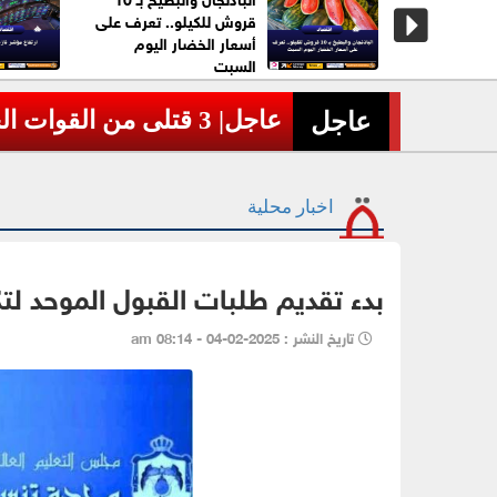
بات الأمازون
قروش للكيلو.. تعرف على
أسعار الخضار اليوم
السبت
عاجل| 3 قتلى من القوات الحكومية اليمنية بهجوم جديد للحوثيين
›
عاجل
اخبار محلية
بدء تقديم طلبات القبول الموحد لت
تاريخ النشر : 2025-02-04 - 08:14 am