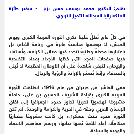
بقلم: الدكتور محمد يوسف حسن بزبز - سفير جائزة
الملكة رانيا العبدالله للتميز التربوي
في كلِّ عامٍ تُطلُّ علينا ذكرى الثورة العربية الكبرى ويوم
الجيش، لا بوصفها مناسبةً عابرةً في رزنامة الأيام، بل
باعتبارها محطةً وطنيةً تتجدد فيها معاني الكرامة، وتُستعاد
فيها صفحات المجد التي خطّها الأجداد بمداد التضحية
والإيمان، لتبقى شاهدةً على أن الأوطان العظيمة لا تُبنى
بالصدفة، وإنما تُصنع بالإرادة والرؤية والرجال.
ففي العاشر من حزيران من عام 1916، انطلقت الثورة
العربية الكبرى بقيادة الشريف الحسين بن علي، حاملةً
مشروعًا نهضويًا تحرريًا تجاوز حدود الجغرافيا إلى آفاق
الإنسان العربي وحقه في الحرية والكرامة والوحدة. لم تكن
الثورة مجرد حدث عسكري، بل كانت مشروعًا حضاريًا
متكاملًا، أعاد للأمة ثقتها بذاتها، ورسّخ مفاهيم الانتماء
والهوية والسيادة.