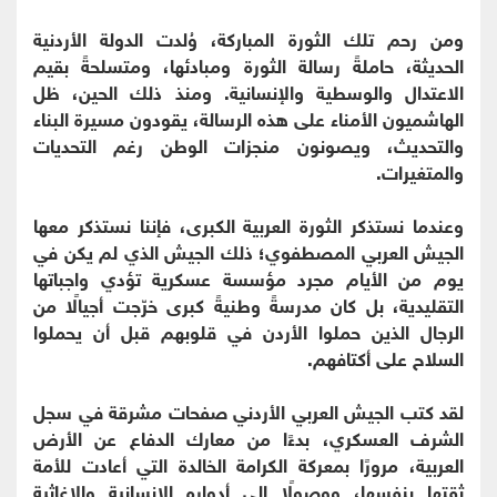
ومن رحم تلك الثورة المباركة، وُلدت الدولة الأردنية
الحديثة، حاملةً رسالة الثورة ومبادئها، ومتسلحةً بقيم
الاعتدال والوسطية والإنسانية. ومنذ ذلك الحين، ظل
الهاشميون الأمناء على هذه الرسالة، يقودون مسيرة البناء
والتحديث، ويصونون منجزات الوطن رغم التحديات
والمتغيرات.
وعندما نستذكر الثورة العربية الكبرى، فإننا نستذكر معها
الجيش العربي المصطفوي؛ ذلك الجيش الذي لم يكن في
يوم من الأيام مجرد مؤسسة عسكرية تؤدي واجباتها
التقليدية، بل كان مدرسةً وطنيةً كبرى خرّجت أجيالًا من
الرجال الذين حملوا الأردن في قلوبهم قبل أن يحملوا
السلاح على أكتافهم.
لقد كتب الجيش العربي الأردني صفحات مشرقة في سجل
الشرف العسكري، بدءًا من معارك الدفاع عن الأرض
العربية، مرورًا بمعركة الكرامة الخالدة التي أعادت للأمة
ثقتها بنفسها، ووصولًا إلى أدواره الإنسانية والإغاثية