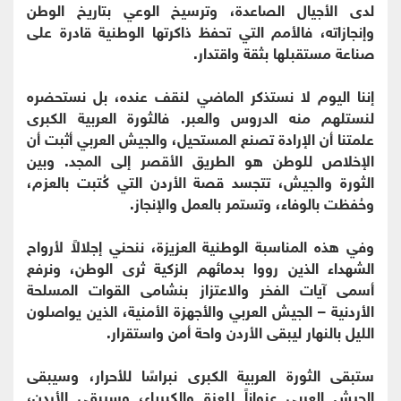
لدى الأجيال الصاعدة، وترسيخ الوعي بتاريخ الوطن
وإنجازاته، فالأمم التي تحفظ ذاكرتها الوطنية قادرة على
صناعة مستقبلها بثقة واقتدار.
إننا اليوم لا نستذكر الماضي لنقف عنده، بل نستحضره
لنستلهم منه الدروس والعبر. فالثورة العربية الكبرى
علمتنا أن الإرادة تصنع المستحيل، والجيش العربي أثبت أن
الإخلاص للوطن هو الطريق الأقصر إلى المجد. وبين
الثورة والجيش، تتجسد قصة الأردن التي كُتبت بالعزم،
وحُفظت بالوفاء، وتستمر بالعمل والإنجاز.
وفي هذه المناسبة الوطنية العزيزة، ننحني إجلالاً لأرواح
الشهداء الذين رووا بدمائهم الزكية ثرى الوطن، ونرفع
أسمى آيات الفخر والاعتزاز بنشامى القوات المسلحة
الأردنية – الجيش العربي والأجهزة الأمنية، الذين يواصلون
الليل بالنهار ليبقى الأردن واحة أمن واستقرار.
ستبقى الثورة العربية الكبرى نبراسًا للأحرار، وسيبقى
الجيش العربي عنواناً للعزة والكبرياء، وسيبقى الأردن،