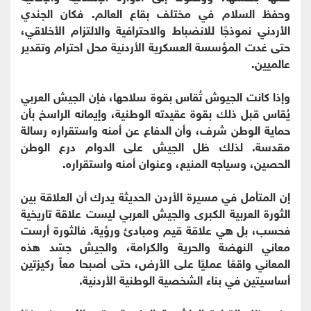
وحفظ السلام في مختلف بقاع العالم. فكان الجندي
الأردني نموذجًا للانضباط والاحترافية والالتزام الأخلاقي،
حتى غدت المؤسسة العسكرية الأردنية محل احترام وتقدير
عالميين.
وإذا كانت الجيوش تُقاس بقوة سلاحها، فإن الجيش العربي
يُقاس قبل ذلك بقوة عقيدته الوطنية، وإيمانه الراسخ بأن
حماية الوطن شرف، وأن الدفاع عن أمنه واستقراره رسالة
مقدسة. لذلك ظل الجيش على الدوام درع الوطن
الحصين، وسياجه المنيع، وعنوان أمنه واستقراره.
إن المتأمل في مسيرة الأردن الحديثة يدرك أن العلاقة بين
الثورة العربية الكبرى والجيش العربي ليست علاقة تاريخية
فحسب، بل هي علاقة قيم ومبادئ ورؤية. فالثورة أرست
معاني النهضة والحرية والكرامة، والجيش جسّد هذه
المعاني واقعًا عمليًا على الأرض، حتى أصبحا معاً ركيزتين
أساسيتين في بناء الشخصية الوطنية الأردنية.