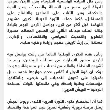
وفي ظل القيادة الهاشمية الحكيمة، بقي الأردن نموذجًا
للدولة التي تجمع بين الأصالة والتحديث، وبين القوة
والحكمة، وبين الثبات على المبادئ والانفتاح على
المستقبل. فكما حملت الثورة العربية الكبرى مشروع
النهضة قبل أكثر من قرن، يواصل الأردن اليوم بقيادة
جلالة الملك عبدالله الثاني ابن الحسين المعظم مسيرة
التطوير والتحديث السياسي والاقتصادي والإداري،
مستندًا إلى إرث تاريخي عظيم وإرادة وطنية صلبة.
وتأتي هذه الذكرى الوطنية الغالية في وقت يواصل فيه
الأردن تحقيق الإنجازات في مختلف الميادين، رغم ما
تشهده المنطقة والعالم من تحديات غير مسبوقة. وهو ما
يؤكد أن قوة الدول لا تُقاس بحجم مواردها فحسب، بل
بقدرتها على تحويل التحديات إلى فرص، وبامتلاكها
مؤسسات وطنية راسخة، وفي مقدمتها القوات المسلحة
الأردنية – الجيش العربي.
كما أن استحضار ذكرى الثورة العربية الكبرى ويوم الجيش
يمثل فرصة تربوية وثقافية لتعزيز قيم المواطنة والانتماء