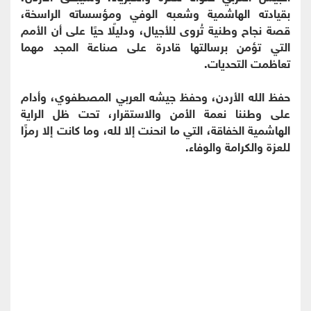
بقيادته الهاشمية وشعبه الوفي ومؤسساته الراسخة،
قصة نجاح وطنية تُروى للأجيال، ودليلًا حيًا على أن الأمم
التي تؤمن برسالتها قادرة على صناعة المجد مهما
تعاظمت التحديات.
حفظ الله الأردن، وحفظ جيشه العربي المصطفوي، وأدام
على وطننا نعمة الأمن والاستقرار، تحت ظل الراية
الهاشمية الخفاقة، التي ما انحنت إلا لله، وما كانت إلا رمزًا
للعزة والكرامة والوفاء.