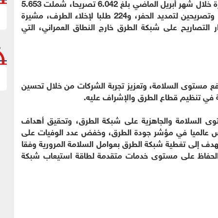
وأوضحت «هيئة الطرق» أن إجمالي التصاريح الصادرة خلال شهر أبريل الماضي بلغ 6.042 تصريحا، شملت 5.653
تصريحا للحمولات الاستثنائية، و272 تصريحا للحفر، وتصريحين لتمديد الحفر، و224 طلبا لإخلاء الطرف، مشيرة
 التصاريح على شبكة الطرق خارج النطاق العمراني، التي
ع مستوى السلامة، وتعزيز تجربة الشركات من خلال تحسين
ة في تنظيم قطاع الطرق والإشراف عليه.
وى السلامة والجاهزية على شبكة الطرق، وتحقيق أهداف
دس عالميا في مؤشر جودة الطرق، وخفض عدد الوفيات على
الات لكل 100 ألف نسمة، وتهدف إلى تغطية شبكة الطرق بعوامل السلامة المرورية وفقا
البرنامج الدولي لتقييم الطرق (IRAP)، والحفاظ على مستوى خدمات متقدمة لطاقة استيعاب شبكة