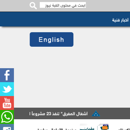
أخبار فنية
أشغال المفرق" تنفذ 23 مشروعاً لطرق المحافظة بكلفة 850 ألف دينار
اكستان
صندوق الأمان".. مبادرة