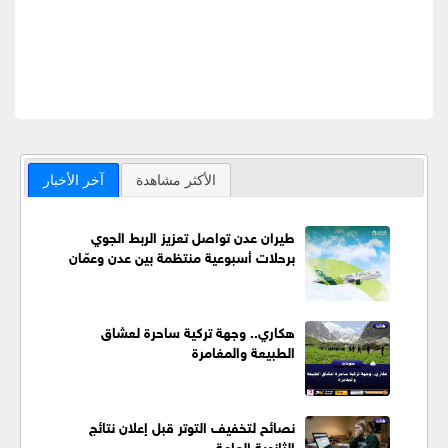
الأكثر مشاهدة
آخر الأخبار
طيران عدن تواصل تعزيز الربط الجوي
برحلات أسبوعية منتظمة بين عدن وعمّان
هكاري.. وجهة تركية ساحرة لعشاق
الطبيعة والمغامرة
نصائح لتخفيف التوتر قبل إعلان نتائج
الثانوية العامة