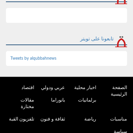
تابعونا على تويتر
Tweets by alqubbahnews
الصفحة
اخبار محلية
عربي ودولي
اقتصاد
الرئيسية
برلمانيات
بانوراما
مقالات
مختارة
مناسبات
رياضة
ثقافة و فنون
تلفزيون القبة
سياسة