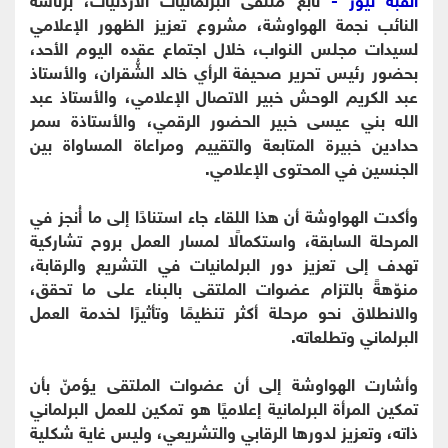
النائب نجمة الهواوشة، مشروع تعزيز الظهور الإعلامي
لسيدات مجلس النواب، خلال اجتماع عقده اليوم الأحد،
بحضور رئيس تحرير صحيفة الرأي خالد الشُّقران، والأستاذ
عبد الكريم الوحش خبير الاتصال الإعلامي، والأستاذ عبد
الله بني عيسى خبير الحضور الرقمي، والأستاذة سمر
حدادين خبيرة المتابعة والتقييم ومراعاة المساواة بين
الجنسين في المحتوى الإعلامي.
وأكدت الهواوشة أن هذا اللقاء جاء استنادًا إلى ما أُنجز في
المرحلة السابقة، واستكمالًا لمسار العمل بروح تشاركية
تهدف إلى تعزيز دور البرلمانيات في التشريع والرقابة،
منوّهةً بالتزام عضوات الملتقى بالبناء على ما تحقق،
والانطلاق نحو مرحلة أكثر تنظيمًا وتأثيرًا لخدمة العمل
البرلماني وتطلعاته.
وأشارت الهواوشة إلى أن عضوات الملتقى يؤمنّ بأن
تمكين المرأة البرلمانية إعلاميًا هو تمكين للعمل البرلماني
ذاته، وتعزيز لدورها الرقابي والتشريعي، وليس غاية شكلية