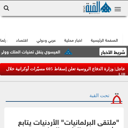
الصفحة الرئيسية
اخبار محلية
عربي ودولي
اقتصاد
برلما
شريط الأخبار
العيسوي ينقل تمنيات الملك وولي العهد بموفور الصحة 
عاجل| وزارة الدفاع الروسية تعلن إسقاط 605 مسيّرات أوكرانية خلال
الليل
تحت القبة
"ملتقى البرلمانيات" الأردنيات يتابع