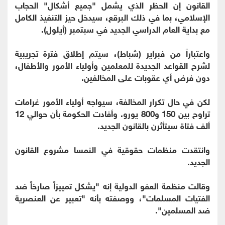
القانون إن الحظر الذي يشمل "جميع أشكال" الحجاب
الإسلامي، بما في ذلك البرقع، سيدخل حيز التنفيذ الكامل
مع بداية العام الدراسي الجديد في سبتمبر (أيلول).
واعتباراً من فبراير (شباط)، سيتم إطلاق فترة تجريبية
لشرح القواعد الجديدة للمعلمين وأولياء الأمور والأطفال،
دون فرض أي عقوبات على المخالفين.
لكن في حال تكرار المخالفة، سيواجه أولياء الأمور غرامات
تراوح بين 150 و800 يورو. وأفادت الحكومة بأن حوالي 12
ألف فتاة سيتأثرن بالقانون الجديد.
وانتقدت منظمات حقوقية في النمسا مشروع القانون
الجديد.
وقالت منظمة العفو الدولية إنه "يشكل تمييزاً صارخاً ضد
الفتيات المسلمات"، ووصفته بأنه "تعبير عن العنصرية
ضد المسلمين".