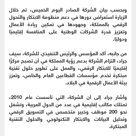
وبحسب بيان الشركة الصادر اليوم الخميس، تم خلال
الزيارة استعراض دورها في دعم منظومة الابتكار والتحول
الرقمي بالمملكة، وجهودها في تمكين ريادة الأعمال
وتعزيز قدرة الشركات الوطنية على المنافسة إقليميًا
ودوليًا.
من جانبه، أكد المؤسس والرئيس التنفيذي للشركة، سيف
جراد، التزام الشركة بدعم رؤية المملكة في أن تصبح مركزًا
إقليميًا للابتكار الرقمي، والعمل على تطوير حلول تقنية
مبتكرة تخدم مؤسسات القطاعين العام والخاص، وتعزز
بيئة الأعمال الرقمية في البلاد.
وأشار جراد إلى أن الشركة، التي تأسست عام 2010،
تمتلك مكاتب إقليمية في عدد من الدول العربية، وتشغل
نحو 200 موظف وخبير متخصص في التسويق الرقمي
وتحليل البيانات والابتكار التكنولوجي والحلول التقنية
المبتكرة.