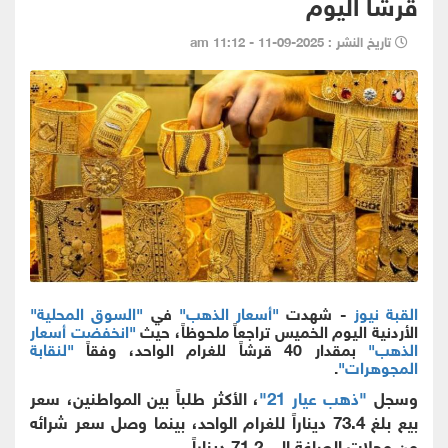
قرشاً اليوم
تاريخ النشر : 2025-09-11 - 11:12 am
القبة نيوز
- شهدت
"أسعار الذهب"
في
"السوق المحلية"
الأردنية اليوم الخميس تراجعاً ملحوظاً، حيث
"انخفضت أسعار
الذهب"
بمقدار 40 قرشاً للغرام الواحد، وفقاً
"لنقابة
المجوهرات"
.
وسجل
"ذهب عيار 21"
، الأكثر طلباً بين المواطنين، سعر
بيع بلغ 73.4 ديناراً للغرام الواحد، بينما وصل سعر شرائه
من محلات الصاغة إلى 71.2 ديناراً.