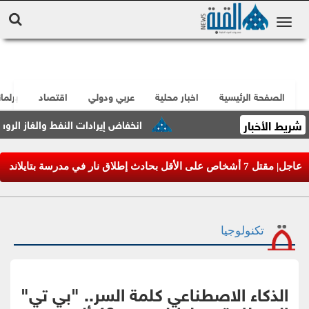
الصفحة الرئيسية
اخبار محلية
عربي ودولي
اقتصاد
برلما
شريط الأخبار
انخفاض إيرادات النفط والغاز الروسية بنسبة 8
عاجل| مقتل 7 أشخاص على الأقل بحادث إطلاق نار في مدرسة بتايلاند
تكنولوجيا
الذكاء الاصطناعي كلمة السر.. "بي تي"