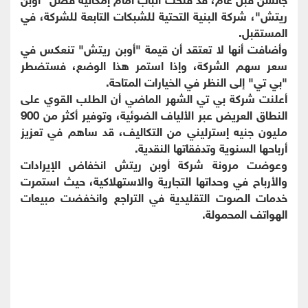
ريتش"، شركة البنية التحتية للشبكات التابعة للشركة، في
المستقبل.
وأضافت أنها لا تعتقد أن قيمة "أوبن ريتش" تنعكس في
سعر سهم الشركة، وإذا استمر هذا الوضع، فستضطر
"بي تي" إلى النظر في الخيارات المتاحة.
أعلنت شركة بي تي الشهر الماضي أن الطلب القوي على
النطاق العريض عبر الألياف الضوئية، وتوفير أكثر من 900
مليون جنيه إسترليني من التكاليف، قد ساهم في تعزيز
أرباحها السنوية وتدفقاتها النقدية.
وعوضت مرونة شركة أوبن ريتش انخفاض الإيرادات
والأرباح في وحداتها التجارية والاستهلاكية، حيث استمرت
خدمات الصوت التقليدية في التراجع وانخفضت مبيعات
الهواتف المحمولة.