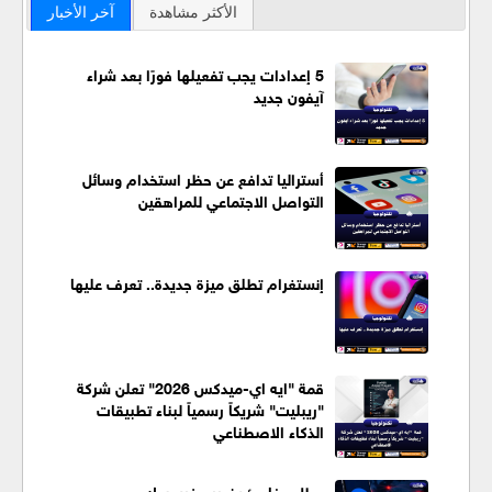
الأكثر مشاهدة
آخر الأخبار
5 إعدادات يجب تفعيلها فورًا بعد شراء
آيفون جديد
أستراليا تدافع عن حظر استخدام وسائل
التواصل الاجتماعي للمراهقين
إنستغرام تطلق ميزة جديدة.. تعرف عليها
قمة "ايه اي-ميدكس 2026" تعلن شركة
"ريبليت" شريكاً رسمياً لبناء تطبيقات
الذكاء الاصطناعي
عطل مفاجئ يضرب فيسبوك