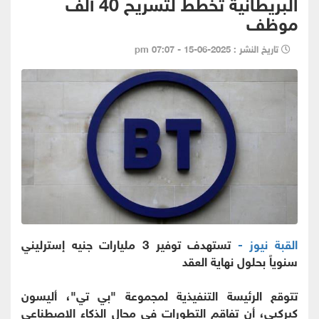
البريطانية تخطط لتسريح 40 ألف
موظف
تاريخ النشر : 2025-06-15 - 07:07 pm
القبة نيوز -
تستهدف توفير 3 مليارات جنيه إسترليني
سنوياً بحلول نهاية العقد
تتوقع الرئيسة التنفيذية لمجموعة "بي تي"، أليسون
كيركبي، أن تفاقم التطورات في مجال الذكاء الاصطناعي