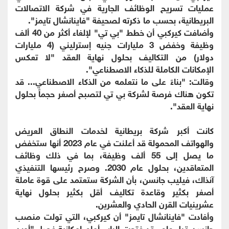
عمليات تسريح الوظائف الجارية في شركة الاتصالات
البريطانية، بحسب ما ذكرته لصحيفة "فاينانشال تايمز".
وأضافت كيركبي أن خطط "بي تي" لإلغاء أكثر من 40 ألف
وظيفة وخفض 3 مليارات جنيه إسترليني (4 مليارات
دولار) من التكاليف بحلول نهاية العقد "لا تعكس
الإمكانات الكاملة للذكاء الاصطناعي".
وقالت: "بناءً على ما نتعلمه من الذكاء الاصطناعي... قد
تكون هناك فرصة لشركة بي تي لتصبح أصغر حجماً بحلول
نهاية العقد".
كانت أكبر شركة بريطانية لخدمات النطاق العريض
والهواتف المحمولة قد أعلنت في عام 2023 أنها ستخفض
ما يصل إلى 55 ألف وظيفة، بما في ذلك وظائف
المتعاقدين، بحلول عام 2030. وصرح رئيسها التنفيذي
آنذاك، فيليب جانسن، بأن الشركة ستعتمد على قوة عاملة
أصغر بكثير وقاعدة تكاليف أقل بكثير بحلول نهاية
عشرينيات القرن الحادي والعشرين.
وأفادت "فاينانشال تايمز" أن كيركبي، التي تولت منصب
جانسن قبل عام، قد فتحت الباب أمام إمكانية فصل "أوبن