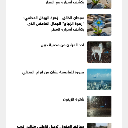
يكشف أسراره مع المطر
سبحان الخالق - زهرة الهيكل العظمي:
"زهرة الزجاج" الجمال الغامض الذي
يكشف أسراره المطر
احد الغزلان من محمية دبين
صورة للعاصمة عمّان من ابراج العبدلي
شتوة الزيتون
محافظ المفرق: ترحيل قاطني منزلين قرب