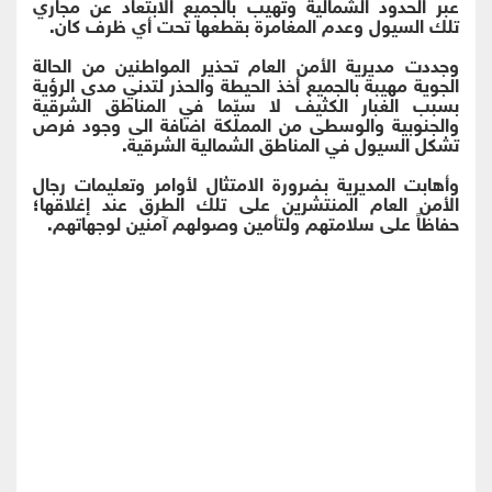
عبر الحدود الشمالية وتهيب بالجميع الابتعاد عن مجاري
تلك السيول وعدم المغامرة بقطعها تحت أي ظرف كان.
وجددت ‏مديرية الأمن العام تحذير المواطنين من الحالة
الجوية مهيبة بالجميع أخذ الحيطة والحذر لتدني مدى الرؤية
بسبب الغبار الكثيف لا سيّما في المناطق الشرقية
والجنوبية والوسطى من المملكة اضافة الى وجود فرص
تشكل السيول في المناطق الشمالية الشرقية.
‏وأهابت المديرية بضرورة الامتثال لأوامر وتعليمات رجال
الأمن العام المنتشرين على تلك الطرق عند إغلاقها؛
حفاظاً على سلامتهم ولتأمين وصولهم آمنين لوجهاتهم.