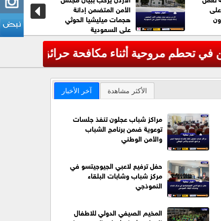
على
الأمن المتضمن إدانة
ون
هجمات ميليشيا الحوثي
على السعودية
لأميركية
عاجل| الأم
‹
الأكثر مشاهدة
آخر الأخبار
مراكز شباب عجلون تنفذ جلسات
توعوية ضمن برنامج الشباب
والأمن الوطني
حفل ترفيع لاعبي الجيوجيتسو في
مركز شباب وشابات البلقاء
النموذجي
المخيم الصيفي الدولي للاطفال