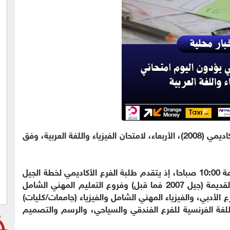
يتقدم طلبة الثانوية العامة من الفرع الأكاديمي (2008)، الأربعاء، لامتحان الفيزياء واللغة العربية، وفق
وبحسب بيانات الوزارة، تبدأ الجلسة الأولى عند الساعة 10:00 صباحا، إذ يتقدم طلبة الفرع الأكاديمي لخطة الجيل
(2008) لامتحان الفيزياء، فيما يخوض طلبة الخطة القديمة (جيل 2007 فما قبل) وفروع التعليم المهني الشامل
رع الأدبي، والفيزياء المهني الشامل والفيزياء (جامعات/كليات)
واللغة الفرنسية للفرع الفندقي والسياحي، والرسم والتصميم