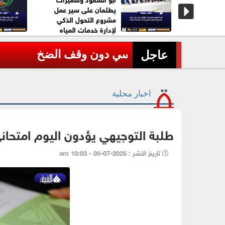
ات وضبط
يطلعان على سير عمل
زين منذ
مشروع التحول الذكي
لإدارة خدمات المياه
عاجل| مصرع طيارين في تحطم 
›
عاجل
اخبار محلية
طلبة التوجيهي يؤدون اليوم امتحاني 
تاريخ النشر : 2026-07-08 - 10:03 am