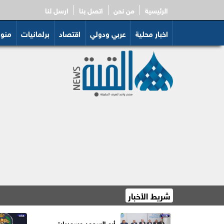
الرئيسية
من نحن
اتصل بنا
ارسل لنا
اخبار محلية
عربي ودولي
اقتصاد
برلمانيات
منو
شريط الأخبار
السعايدة: إغلاق 12
أبو السعود وسميرات