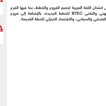
عند الساعة 1:00 مساء، وتشمل امتحان اللغة العربية لجميع الفروع والخطط، بما فيها الفرع
الأكاديمي (مستوى صف 11) ومسار التعليم المهني والتقني BTEC للخطط الجديدة، بالإضافة إلى فروع
لفندقي والسياحي، والاقتصاد المنزلي للخطة القديمة.