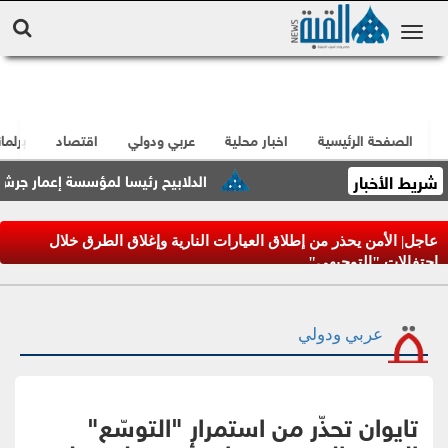
الصفحة الرئيسية
اخبار محلية
عربي ودولي
اقتصاد
برلما
شريط الأخبار
الدلابيح رئيسا لمؤسسة إعمار جرش
عاجل| الأمن يحذر من إطلاق العيارات النارية وإغلاق الطرق خلال
احتفالات "التوجيهي"
عربي ودولي
تايوان تحذّر من استمرار "التوسّع"