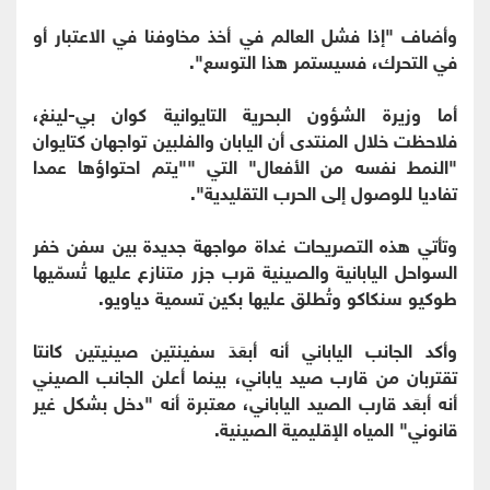
وأضاف "إذا فشل العالم في أخذ مخاوفنا في الاعتبار أو
في التحرك، فسيستمر هذا التوسع".
أما وزيرة الشؤون البحرية التايوانية كوان بي-لينغ،
فلاحظت خلال المنتدى أن اليابان والفلبين تواجهان كتايوان
"النمط نفسه من الأفعال" التي ""يتم احتواؤها عمدا
تفاديا للوصول إلى الحرب التقليدية".
وتأتي هذه التصريحات غداة مواجهة جديدة بين سفن خفر
السواحل اليابانية والصينية قرب جزر متنازع عليها تُسمّيها
طوكيو سنكاكو وتُطلق عليها بكين تسمية دياويو.
وأكد الجانب الياباني أنه أبعَدَ سفينتين صينيتين كانتا
تقتربان من قارب صيد ياباني، بينما أعلن الجانب الصيني
أنه أبعَد قارب الصيد الياباني، معتبرة أنه "دخل بشكل غير
قانوني" المياه الإقليمية الصينية.