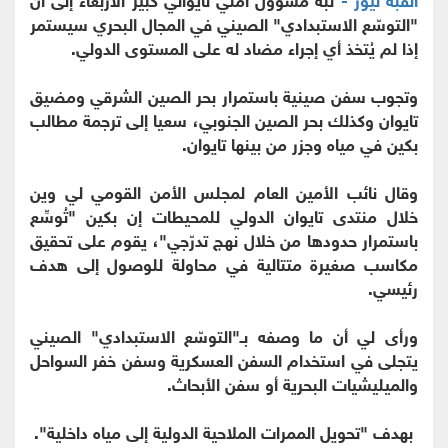
"التوسّع الاستبدادي" الصيني في المجال البحري سيستمر
إذا لم يُتخذ أي إجراء مضاد له على المستوى الدولي.
وتجوب سفن صينية باستمرار بحر الصين الشرقي ومضيق
تايوان وكذلك بحر الصين الجنوبي، سعيا إلى ترجمة مطالب
بكين في مياه وجزر من بينها تايوان.
وقال نائب الأمين العام لمجلس الأمن القومي لي وين
خلال منتدى تايوان الدولي للمحيطات إن بكين "تُوسِّع
باستمرار حدودها من خلال نهج تدرّجي"، يقوم على تحقيق
مكاسب صغيرة متتالية في محاولة للوصول إلى هدف
رئيسي.
ورأى لي أن ما وصفه بـ"التوسّع الاستبدادي" الصيني
يتجلى في استخدام السفن العسكرية وسفن خفر السواحل
والميليشيات البحرية أو سفن الأبحاث.
بهدف "تحويل الممرات الملاحية الدولية إلى مياه داخلية".