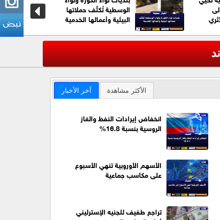
لى
الوسطية تُكثّف حملاتها
ثري
البيئية وأعمالها الخدمية
عاجل| ترا
‹
الأكثر مشاهدة
آخر الأخبار
انخفاض إيرادات النفط والغاز
الروسية بنسبة 16.8%
الأسهم الأوروبية تنهي الأسبوع
على مكاسب جماعية
تراجع طفيف للجنيه الإسترليني