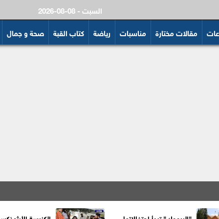
2026-08-08 - السبت
عات
مقالات مختارة
مناسبات
رياضة
كتاب القبة
صحة و جمال
"اليرموك" تبدأ احتفالاتها
الكنيسة الأرثوذكس