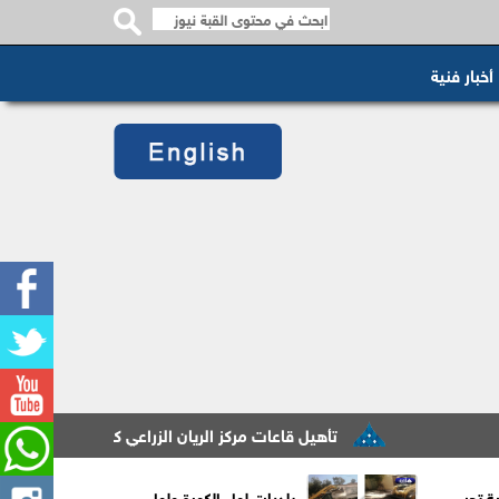
أخبار فنية
تأهيل قاعات مركز الريان الزراعي كحاضنة تدريبية لخدمة المزا
ية تحيي
بلديات لواء الكورة ولواء