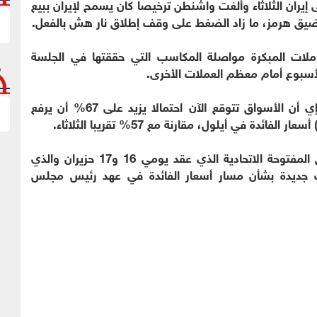
ران الثلاثاء وألغت واشنطن ترخيصا كان يسمح لإيران ببيع
ضيق هرمز، ما زاد الضغط على وقف إطلاق نار هش بالفعل.
ط الأميركي بنحو 3% في التعاملات المبكرة مواصلة المكاسب التي حققتها في الجلسة
لأسبوع أمام معظم العملات الأخرى.
وأظهرت أداة فيد ووتش التابعة لمجموعة سي.إم.إي أن الأسواق تتوقع الآن احتمالا يزيد على 67% أن يرفع
ة في أيلول، مقارنة مع 57% تقريبا الثلاثاء.
كما يترقب المستثمرون محضر اجتماع لجنة السوق المفتوحة الاتحادية الذي عقد يومي 16 و17 حزيران والذي
 جديدة بشأن مسار أسعار الفائدة في عهد رئيس مجلس