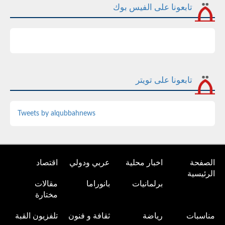
تابعونا على الفيس بوك
تابعونا على تويتر
Tweets by alqubbahnews
الصفحة
اخبار محلية
عربي ودولي
اقتصاد
الرئيسية
برلمانيات
بانوراما
مقالات
مختارة
مناسبات
رياضة
ثقافة و فنون
تلفزيون القبة