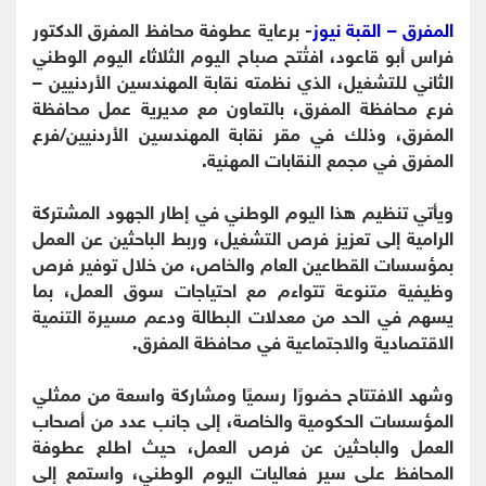
المفرق – القبة نيوز
- برعاية عطوفة محافظ المفرق الدكتور
فراس أبو قاعود، افتُتح صباح اليوم الثلاثاء اليوم الوطني
الثاني للتشغيل، الذي نظمته نقابة المهندسين الأردنيين –
فرع محافظة المفرق، بالتعاون مع مديرية عمل محافظة
المفرق، وذلك في مقر نقابة المهندسين الأردنيين/فرع
المفرق في مجمع النقابات المهنية.
ويأتي تنظيم هذا اليوم الوطني في إطار الجهود المشتركة
الرامية إلى تعزيز فرص التشغيل، وربط الباحثين عن العمل
بمؤسسات القطاعين العام والخاص، من خلال توفير فرص
وظيفية متنوعة تتواءم مع احتياجات سوق العمل، بما
يسهم في الحد من معدلات البطالة ودعم مسيرة التنمية
الاقتصادية والاجتماعية في محافظة المفرق.
وشهد الافتتاح حضورًا رسميًا ومشاركة واسعة من ممثلي
المؤسسات الحكومية والخاصة، إلى جانب عدد من أصحاب
العمل والباحثين عن فرص العمل، حيث اطلع عطوفة
المحافظ على سير فعاليات اليوم الوطني، واستمع إلى