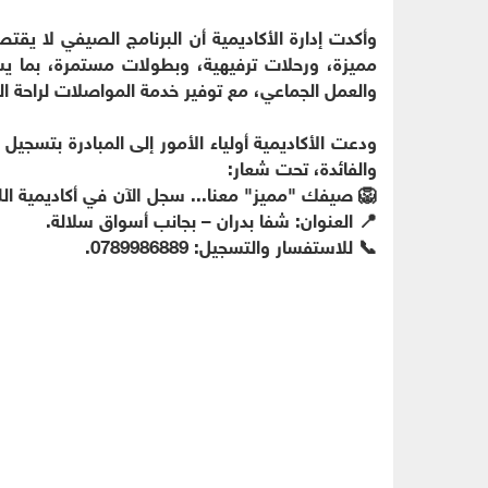
وأكدت إدارة الأكاديمية أن البرنامج الصيفي لا 
مميزة، ورحلات ترفيهية، وبطولات مستمرة، بما ي
والعمل الجماعي، مع توفير خدمة المواصلات لراحة الم
ودعت الأكاديمية أولياء الأمور إلى المبادرة بتسجيل أ
والفائدة، تحت شعار:
🦁 صيفك "مميز" معنا... سجل الآن في أكاديمية ال
📍 العنوان: شفا بدران – بجانب أسواق سلالة.
📞 للاستفسار والتسجيل: 0789986889.