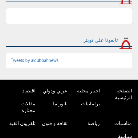
تابعونا على تويتر
Tweets by alqubbahnews
الصفحة
اخبار محلية
عربي ودولي
اقتصاد
الرئيسية
برلمانيات
بانوراما
مقالات
مختارة
مناسبات
رياضة
ثقافة و فنون
تلفزيون القبة
سياسة