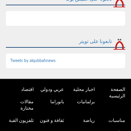
تابعونا على تويتر
Tweets by alqubbahnews
الصفحة
اخبار محلية
عربي ودولي
اقتصاد
الرئيسية
برلمانيات
بانوراما
مقالات
مختارة
مناسبات
رياضة
ثقافة و فنون
تلفزيون القبة