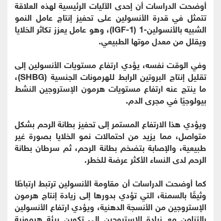
أوضحت الدراسات أن إحدى الآليات الرئيسية لهذه العلاقة
تتمثل في قدرة الأنسولين على تحفيز إنتاج عامل النمو
الشبيه بالأنسولين-1 (IGF-1)، وهو عامل يعزز تكاثر الخلايا
ويقلل من معدل موتها الطبيعي.
وفي الوقت نفسه، يؤدي ارتفاع مستويات الأنسولين إلى
تقليل إنتاج البروتين الرابط للهرمونات الجنسية (SHBG)،
ما ينتج عنه ارتفاع مستويات هرمون الإستروجين النشط
بيولوجيًا في مجرى الدم.
ويؤدي هذا الارتفاع المستمر إلى تحفيز بطانة الرحم بشكل
متواصل، مما يزيد من احتمالات نمو الخلايا بصورة غير
طبيعية، والإصابة بتضخم بطانة الرحم، ثم سرطان بطانة
الرحم لدى النساء الأكثر عرضة للخطر.
كما أوضحت الدراسات أن مقاومة الأنسولين ترتبط ارتباطًا
وثيقًا بالسمنة، التي تؤدي بدورها إلى زيادة إنتاج هرمون
الإستروجين من الأنسجة الدهنية، ويؤدي ارتفاع الأنسولين
بالتزامن مع زيادة الإستروجين إلى تكوين بيئة هرمونية