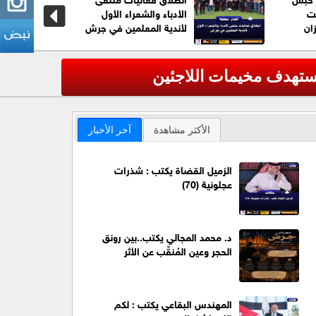
قت
الأدباء والشعراء الأول
ان
لأندية المعلمين في جرش
يستهدف مخيمات اللاجئين
عاجل| وزارة الدف
‹
الأكثر مشاهدة
آخر الأخبار
الزميل القضاة يكتب : شذرات
عجلونية (70)
د. محمد المجالي يكتب..بين رونق
الحجر وعين المُنقِّب عن الأثر
المهندس البقاعي يكتب : لكم