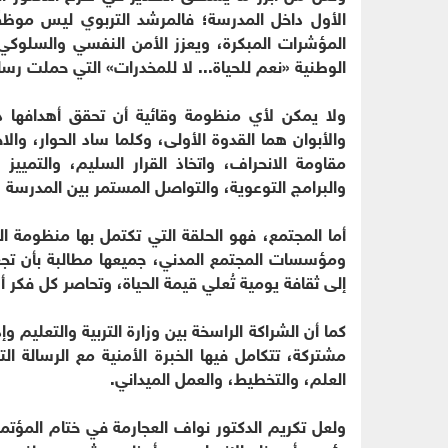
الأول داخل المدرسة؛ فالمرشد التربوي ليس موظف
المؤشرات المبكرة، ويعزز الأمن النفسي والسلوكي
الوطنية «نعم للحياة... لا للمخدرات» التي حملت رسال
ولا يمكن لأي منظومة وقائية أن تحقق أهدافها د
والأبوان هما القدوة الأولى، وكلما ساد الحوار، والاح
مقاومة الانحراف، واتخاذ القرار السليم، والتمييز
والبرامج التوعوية، والتواصل المستمر بين المدرسة و
أما المجتمع، فهو الحلقة التي تكتمل بها منظومة ال
ومؤسسات المجتمع المدني، جميعها مطالبة بأن تجعل
إلى ثقافة يومية تُعلي قيمة الحياة، وتحاصر كل فك
كما أن الشراكة الراسخة بين وزارة التربية والتعليم 
مشتركة، تتكامل فيها الخبرة الأمنية مع الرسالة ا
العلم، والتخطيط، والعمل الميداني.
ولعل تكريم الدكتور نواف العجارمة في ختام المؤتمر