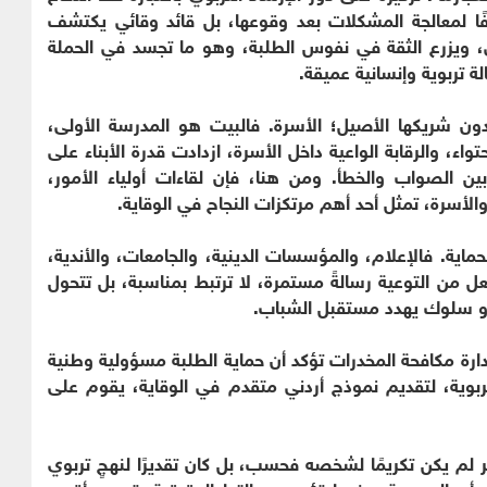
ًا لمعالجة المشكلات بعد وقوعها، بل قائد وقائي يكتشف
، ويزرع الثقة في نفوس الطلبة، وهو ما تجسد في الحملة
ة تربوية وإنسانية عميقة.
ون شريكها الأصيل؛ الأسرة. فالبيت هو المدرسة الأولى،
تواء، والرقابة الواعية داخل الأسرة، ازدادت قدرة الأبناء على
 بين الصواب والخطأ. ومن هنا، فإن لقاءات أولياء الأمور،
الأسرة، تمثل أحد أهم مرتكزات النجاح في الوقاية.
حماية. فالإعلام، والمؤسسات الدينية، والجامعات، والأندية،
 من التوعية رسالةً مستمرة، لا ترتبط بمناسبة، بل تتحول
ر أو سلوك يهدد مستقبل الشباب.
وإدارة مكافحة المخدرات تؤكد أن حماية الطلبة مسؤولية وطنية
لتربوية، لتقديم نموذج أردني متقدم في الوقاية، يقوم على
 لم يكن تكريمًا لشخصه فحسب، بل كان تقديرًا لنهجٍ تربوي