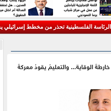
اللغة الإنجليزية للباحثين
المدين... هل تحق
عن عمل في مركز شباب
العدالة أم اختل ميز
برما النموذجي
الحقوق؟
 الرئاسة الفلسطينية تحذر من مخطط إسرائيلي 
رطةَ الوقاية... والتعليمُ يقودُ معركةَ