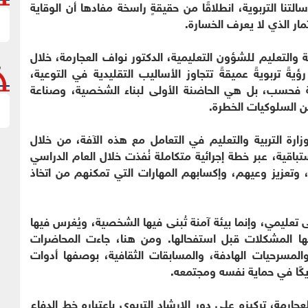
التنا التربوية، انطلاقًا من حقيقةٍ راسخة مفادها أن الوقاية
مار الذي لا يعرف الخسارة.
 والتعليم للشؤون التعليمية، الدكتور نواف العجارمة، خلال
يةً تربويةً عميقةً تتجاوز الأساليب التقليدية في التوعية،
 فحسب، بل هي الحاضنة الأولى لبناء الشخصية، وصناعة
ن السلوكيات الخطرة.
وزارة التربية والتعليم في التعامل مع هذه الآفة، من خلال
تباقية، عبر خطة إجرائية متكاملة نُفذت خلال العام الدراسي
درات، وتعزيز وعيهم، وإكسابهم المهارات التي تمكنهم من اتخاذ
تعليمي، وإنما بيئة آمنة تُبنى فيها الشخصية، ويُغرس فيها
 فيها المشكلات قبل استفحالها. ومن هنا، جاءت المحاضرات
 والمسرحيات الهادفة، والمسابقات الثقافية، بوصفها أدوات
يكًا في حماية نفسه ومجتمعه.
جارمة، تركيزه على دور الإرشاد التربوي باعتباره خط الدفاع