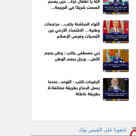
الله يا أطفال غزة... حين يصبح
الصمت شريكا في الجريمة...
اللواء الحباشنة يكتب... مراجعات
وطنية… الاقتصاد الأردني بين
التحديات وفرص الإصلاح
بني مصطفى يكتب : وطن بحجم
الأمل... ورجل بحجم الوطن
الرقيبات تكتب : التوحد...عندما
يعمل الدماغ بطريقة مختلفة،لا
بطريقة خاطئة
تابعونا على الفيس بوك