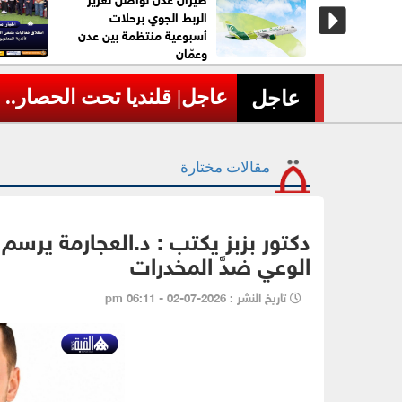
الربط الجوي برحلات
أسبوعية منتظمة بين عدن
وعمّان
عاجل| قلنديا تحت الحصار..
›
عاجل
مقالات مختارة
دكتور بزبز يكتب : د.العجارمة يرسم خا
الوعي ضدَّ المخدرات
تاريخ النشر : 2026-07-02 - 06:11 pm