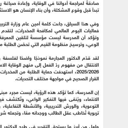
صادقةً لمراجعة أدواتنا في الوقاية، وإعادة صياغة رس
تبدأ قبل وقوع المشكلة، وأن بناء الإنسان هو الاستث
وفي هذا السياق، جاءت كلمة أمين عام وزارة التربية
فعاليات اليوم العالمي لمكافحة المخدرات، لتقدم رؤ
وتؤكد أن المدرسة ليست مؤسسةً لتلقين المعرفة
الوعي، وترسيخ منظومة القيم التي تحصّن الطلبة م
لقد قدّم الدكتور العجارمة نموذجًا واضحًا لفلسفة 
الانتقال من مفهوم ردّ الفعل إلى منهج الوقاية الاس
2025/2026، استهدفت حماية الطلبة من المخ
القرار الصحيح في مواجهة مختلف التحديات.
إن المدرسة، كما تؤكد هذه الرؤية، ليست مجرد مبنى 
الانتماء، ويُنمّى فيها التفكير الواعي، وتُكتشف
التوعوية، والورش التدريبية، والأنشطة التفاعلية،
تربوية تُخاطب عقل الطالب ووجدانه معًا، وتجعله شر
ولعل من أبرز ما يستحق التقدير في طرح الدكتور الع