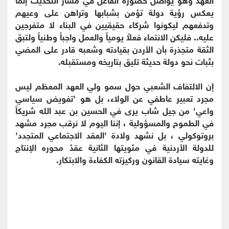
يعكس رؤية دولة تؤمن بشبابها وتراهن على وعيهم
وتدفعهم ليكونوا شركاء حقيقيين في البناء لا متفرجين
عليه.. فليكن الانتماء فعلاً يومياً والعمل واجباً وطنياً ولتبقَ
الثقة متجذرة بأن الأردن بقيادته وشعبه قادر على المضي
بثبات نحو دولة حديثة تليق بتاريخه ومستقبله.
إن الالتفاف الشعبي حول سمو ولي العهد المعظم ليس
مجرد تعبير عاطفي عن الولاء، بل هو 'تفويض سياسي
واعي' من جيل شاب يرى في الحسين بن عبد الله شريكاً
في الطموح والمسؤولية ، إننا اليوم لا نرقب مجرد مشهد
بروتوكولي ، بل نشهد ولادة 'العقد الاجتماعي المتجدد'
للدولة الأردنية في مئويتها الثانية عقدٌ محوره الإنتاج
وغايته سيادة القانون وركيزته الكفاءة والابتكار.