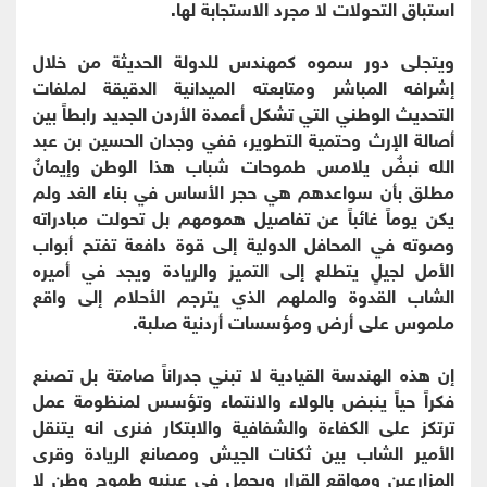
استباق التحولات لا مجرد الاستجابة لها.
ويتجلى دور سموه كمهندس للدولة الحديثة من خلال
إشرافه المباشر ومتابعته الميدانية الدقيقة لملفات
التحديث الوطني التي تشكل أعمدة الأردن الجديد رابطاً بين
أصالة الإرث وحتمية التطوير، ففي وجدان الحسين بن عبد
الله نبضٌ يلامس طموحات شباب هذا الوطن وإيمانٌ
مطلق بأن سواعدهم هي حجر الأساس في بناء الغد ولم
يكن يوماً غائباً عن تفاصيل همومهم بل تحولت مبادراته
وصوته في المحافل الدولية إلى قوة دافعة تفتح أبواب
الأمل لجيلٍ يتطلع إلى التميز والريادة ويجد في أميره
الشاب القدوة والملهم الذي يترجم الأحلام إلى واقع
ملموس على أرض ومؤسسات أردنية صلبة.
إن هذه الهندسة القيادية لا تبني جدراناً صامتة بل تصنع
فكراً حياً ينبض بالولاء والانتماء وتؤسس لمنظومة عمل
ترتكز على الكفاءة والشفافية والابتكار فنرى انه يتنقل
الأمير الشاب بين ثكنات الجيش ومصانع الريادة وقرى
المزارعين ومواقع القرار ويحمل في عينيه طموح وطن لا