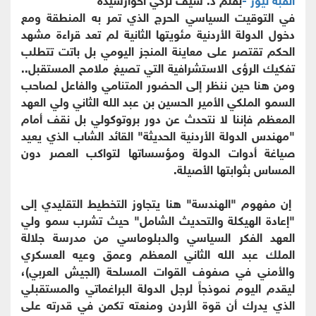
في التوقيت السياسي الحرج الذي تمر به المنطقة ومع
دخول الدولة الأردنية مئويتها الثانية لم تعد قراءة مشهد
الحكم تقتصر على معاينة المنجز اليومي بل باتت تتطلب
تفكيك الرؤى الاستشرافية التي تصيغ ملامح المستقبل..
ومن هنا حين ننظر إلى الحضور المتنامي والفاعل لصاحب
السمو الملكي الأمير الحسين بن عبد الله الثاني ولي العهد
المعظم فإننا لا نتحدث عن دور بروتوكولي بل نقف أمام
"مهندس الدولة الأردنية الحديثة" القائد الشاب الذي يعيد
صياغة أدوات الدولة ومؤسساتها لتواكب العصر دون
المساس بثوابتها الأصيلة.
إن مفهوم "الهندسة" هنا يتجاوز التخطيط التقليدي إلى
"إعادة الهيكلة والتحديث الشامل" حيث تشرب سمو ولي
العهد الفكر السياسي والدبلوماسي من مدرسة جلالة
الملك عبد الله الثاني المعظم وعمق وعيه العسكري
والأمني في صفوف القوات المسلحة (الجيش العربي)،
ليقدم اليوم نموذجاً لرجل الدولة البراغماتي والمستقبلي
الذي يدرك أن قوة الأردن ومنعته تكمن في قدرته على