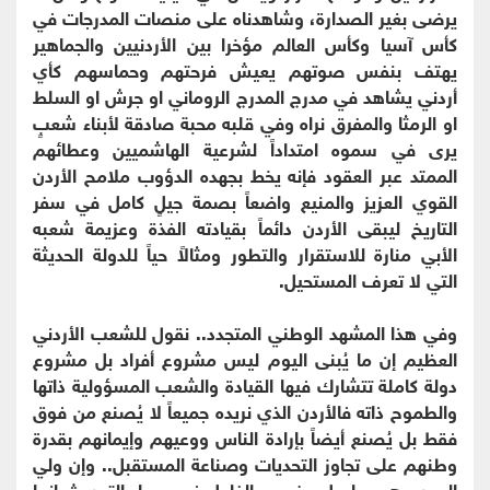
يرضى بغير الصدارة، وشاهدناه على منصات المدرجات في
كأس آسيا وكأس العالم مؤخرا بين الأردنيين والجماهير
يهتف بنفس صوتهم يعيش فرحتهم وحماسهم كأي
أردني يشاهد في مدرج المدرج الروماني او جرش او السلط
او الرمثا والمفرق نراه وفي قلبه محبة صادقة لأبناء شعبٍ
يرى في سموه امتداداً لشرعية الهاشميين وعطائهم
الممتد عبر العقود فإنه يخط بجهده الدؤوب ملامح الأردن
القوي العزيز والمنيع واضعاً بصمة جيلٍ كامل في سفر
التاريخ ليبقى الأردن دائماً بقيادته الفذة وعزيمة شعبه
الأبي منارة للاستقرار والتطور ومثالاً حياً للدولة الحديثة
التي لا تعرف المستحيل.
وفي هذا المشهد الوطني المتجدد.. نقول للشعب الأردني
العظيم إن ما يُبنى اليوم ليس مشروع أفراد بل مشروع
دولة كاملة تتشارك فيها القيادة والشعب المسؤولية ذاتها
والطموح ذاته فالأردن الذي نريده جميعاً لا يُصنع من فوق
فقط بل يُصنع أيضاً بإرادة الناس ووعيهم وإيمانهم بقدرة
وطنهم على تجاوز التحديات وصناعة المستقبل.. وإن ولي
العهد وهو يواصل حضوره الفاعل في مسار التحديث إنما