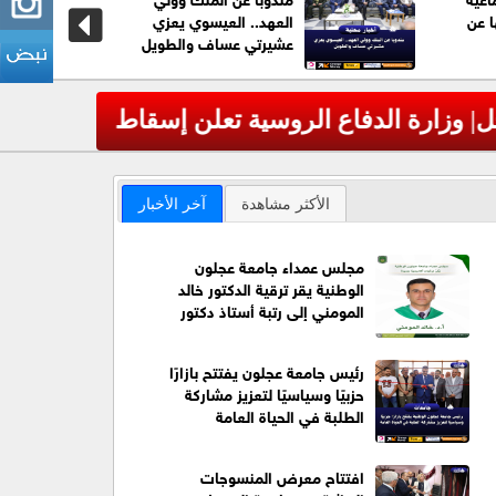
ا عن
العهد.. العيسوي يعزي
عشيرتي عساف والطويل
عاجل| الج
‹
الأكثر مشاهدة
آخر الأخبار
مجلس عمداء جامعة عجلون
الوطنية يقر ترقية الدكتور خالد
المومني إلى رتبة أستاذ دكتور
رئيس جامعة عجلون يفتتح بازارًا
حزبيًا وسياسيًا لتعزيز مشاركة
الطلبة في الحياة العامة
افتتاح معرض المنسوجات