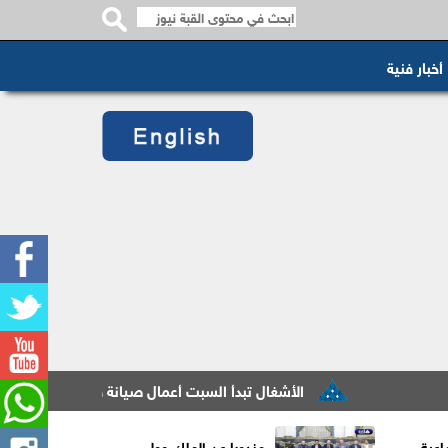
أخبار فنية
الأشغال تبدأ السبت أعمال صيانة طريق معان – البادية ض
اعية
مندوبا عن الملك وولي