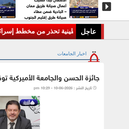
 العدالة..
أعمال صيانة طريق معان
العسكر"
– البادية ضمن عطاء
الحق.
صيانة طرق إقليم الجنوب
لاجئين
عاجل| وزارة الدفاع الروسية تعلن إسقاط 605 مسيّ
›
عاجل
اخبار الجامعات
جائزة الحسن والجامعة الأميركية تو
تاريخ النشر : 2026-06-10 - 10:29 pm