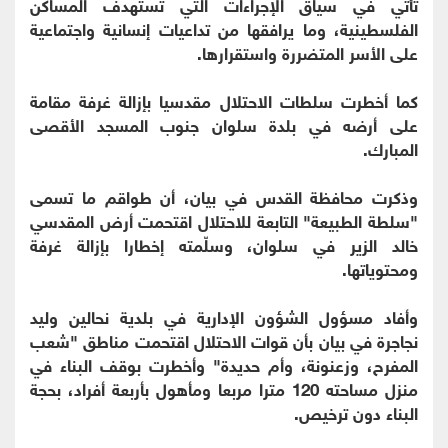
تأتي في سياق الإجراءات التي تستهدف المساكن
الفلسطينية، وما يرافقها من تداعيات إنسانية واجتماعية
على الأسر المتضررة واستقرارها.
كما أخطرت سلطات الاحتلال مقدسيا بإزالة غرفة مقامة
على أرضه في بلدة سلوان جنوب المسجد الأقصى
المبارك.
وذكرت محافظة القدس في بيان، أن طواقم ما تسمى
"سلطة الطبيعة" التابعة للاحتلال اقتحمت أرض المقدسي
خالد الزير في سلوان، وسلّمته إخطارا بإزالة غرفة
ومحتوياتها.
وأفاد مسؤول الشؤون الإدارية في بلدية نحالين وليد
نجاجرة في بيان بأن قوات الاحتلال اقتحمت مناطق "شعب
المفرح، وزعنونة، وأم حديدة" وأخطرت بوقف البناء في
منزل مساحته 120 مترا مربعا ومأهول بأربعة أفراد، بحجة
البناء دون ترخيص.