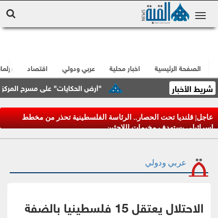
الصفحة الرئيسية
اخبار محلية
عربي ودولي
اقتصاد
برلما
شريط الأخبار
"أرض الحكايات" على مسرح المركز الثقا
عاجل| قلنديا تحت الحصار.. الرئاسة الفلسطينية تحذر من مخطط
إسرائيلي يستهدف مخيمات اللاجئين
عربي ودولي
الاحتلال يعتقل 15 فلسطينيا بالضفة