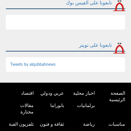
تابعونا على الفيس بوك
تابعونا على تويتر
Tweets by alqubbahnews
الصفحة
اخبار محلية
عربي ودولي
اقتصاد
الرئيسية
برلمانيات
بانوراما
مقالات
مختارة
مناسبات
رياضة
ثقافة و فنون
تلفزيون القبة