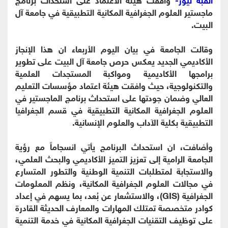
ماجستير العلوم الجغرافية المكانية التطبيقية في جامعة آل
البيت.
وقالت الجامعة في بيان اليوم الأربعاء ان هذا الإنجاز
الأكاديمي الجديد يعكس حرص جامعة آل البيت على تطوير
برامجها الأكاديمية ومواكبة المستجدات العلمية
والتكنولوجية، حيث وافقت هيئة اعتماد مؤسسات التعليم
العالي وضمان جودتها على استحداث برنامج الماجستير في
العلوم الجغرافية المكانية التطبيقية في قسم الجغرافيا
التطبيقية بكلية الآداب والعلوم الإنسانية.
وأضافت، ان استحداث البرنامج يأتي انسجاماً مع رؤية
الجامعة الرامية إلى تعزيز التميز الأكاديمي والبحث العلمي،
والاستجابة لمتطلبات التنمية الوطنية والتطور المتسارع
في مجالات العلوم الجغرافية المكانية، ونظم المعلومات
الجغرافية (GIS)، والاستشعار عن بُعد، بما يسهم في إعداد
كوادر متخصصة تمتلك المهارات والمعارف الحديثة القادرة
على توظيف التقنيات الجغرافية المكانية في خدمة التنمية