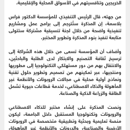
الخريجين وتنافسيتهم في الأسواق المحلية والإقليمية.
من جهته، قال الرئيس التنفيذي للمؤسسة الدكتور فراس
بلاسمة، إن المذكرة ستُترجم إلى برامج عمل ومشاريع
تنفيذية واضحة من خلال لجنة تنسيقية مشتركة ستتولى
متابعة تنفيذ بنود المذكرة وتطوير المختبر.
وأضاف أن المؤسسة تسعى من خلال هذه الشراكة إلى
ترسيخ ثقافة التصنيع والابتكار لدى الطلبة والباحثين،
والانتقال بهم من دور مستهلكي التكنولوجيا إلى مطوريها
ومنتجيها، عبر تمكينهم من تصميم وتطوير حلول تقنية
ونماذج أولية محلية في مجالات الروبوتات والأنظمة غير
المأهولة والذكاء الاصطناعي، لخدمة قطاعات حيوية تشمل
الطاقة والزراعة الذكية والصناعة.
ونصت المذكرة على إنشاء مختبر للذكاء الاصطناعي
والروبوتات وتكنولوجيا المستقبل داخل الجامعة، ليكون
منصة تعليمية وبحثية وتطبيقية متخصصة في الروبوتات
الأرضية والصناعية، والدرونات والأنظمة غير المأهولة،