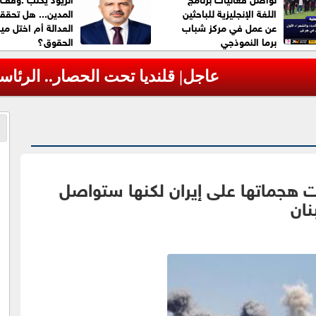
اللغة الإنجليزية للباحثين
المدين... هل تحق
عن عمل في مركز شباب
العدالة أم اختل ميز
برما النموذجي
الحقوق؟
 الرئاسة الفلسطينية تحذر من مخطط إسرائيلي 
 هجماتها على إيران لكنها ستواصل
نان