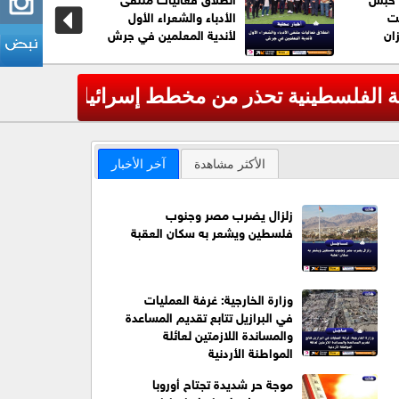
قت
الأدباء والشعراء الأول
ان
لأندية المعلمين في جرش
يستهدف مخيمات اللاجئين
عاجل| وزارة الدف
‹
الأكثر مشاهدة
آخر الأخبار
زلزال يضرب مصر وجنوب
فلسطين ويشعر به سكان العقبة
وزارة الخارجية: غرفة العمليات
في البرازيل تتابع تقديم المساعدة
والمساندة اللازمتين لعائلة
المواطنة الأردنية
موجة حر شديدة تجتاح أوروبا