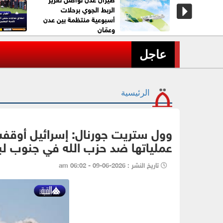
الربط الجوي برحلات
أسبوعية منتظمة بين عدن
وعمّان
عاجل| قلنديا تحت الحصار..
›
عاجل
الرئيسية
وول ستريت جورنال: إسرائيل أوقفت
عملياتها ضد حزب الله في جنوب لب
تاريخ النشر : 2026-06-09 - 06:02 am