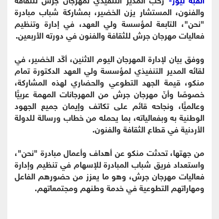
والفنون، المستشار يزن الخضير، بمشاركة شباب مبادرة
"نحن"، التابعة لمؤسسة ولي العهد، في إدارة وتنظيم
فعاليات مهرجان جرش للثقافة والفنون في دورته الأربعين.
ووفق بيان لإدارة المهرجان اليوم الاثنين، أكّد الخضير، في
لقائه المدير التنفيذي لمؤسسة ولي العهد الدكتورة تمام
منكو، قيمة الجهد التطوعي والحضاري لهذه المشاركة،
خصوصًا وأنّ مهرجان جرش من المهرجانات المهمة عربيًّا
وعالميًّا، ونجاحه قائم على تكاتف وإيمان جميع الجهود
الوطنية به وبفعالياته، بما يحمله من خطاب ورسالة للدولة
الأردنية في قطاع الثقافة والفنون.
من جهتها، تحدثت منكو عن أهداف وأعمال مبادرة "نحن"،
واستعداد فريق شباب المبادرة للإسهام في تنظيم وإدارة
فعاليات مهرجان جرش، وهو ما يعزز من حضورهم الفاعل
ومهاراتهم التطوعية في خدمة وطنهم ومجتمعاتهم.