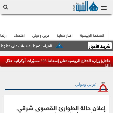
الصفحة الرئيسية
اخبار محلية
عربي ودولي
اقتصاد
برلما
شريط الأخبار
المياه : ضبط اعتداءات على خطوط مياه ل
عاجل| وزارة الدفاع الروسية تعلن إسقاط 605 مسيّرات أوكرانية خلال
الليل
عربي ودولي
إعلان حالة الطوارئ القصوى شرقي