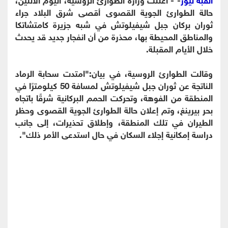
حالة الطوارئ الجوية القصوى أقصى شرق البلاد جراء
ثوران بركان جبل شيفيلوتش في شبه جزيرة كامتشاتكا
والمناطق المحيطة بها، محذرة من أن انفجار جديد قد يحدث
خلال الأيام المقبلة.
وقالت الطوارئ الروسية، في بيان:"امتدت سحابة الرماد
الناتجة عن ثوران جبل شيفيلوتش لمسافة 50 كيلومترًا في
المنطقة من الفوهة، وتحركت الحمم البركانية شرقًا باتجاه
بحر بيرينغ، وتم إعلان حالة الطوارئ الجوية القصوى وحظر
الطيران في تلك المنطقة، وإطلاق تحذيرات، إلى جانب
دراسة إمكانية إجلاء السكان في حال استدعى الأمر ذلك".