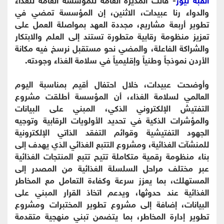
والدواء رنا عبيدات، الاثنين، إن المؤسسة تمضي في
تطوير أربعة مشاريع، مجددة العهد بمواصلة العمل على
تعزيز منظومة رقابية متطورة تستند إلى العلم والابتكار
والشراكة الفاعلة، والمضي نحو مستقبل نرسخ فيه مكانة
الأردن نموذجاً وطنياً وإقليمياً في سلامة الغذاء وجودته.
وأوضحت عبيدات، خلال احتفال أقيم بمناسبة اليوم
العالمي لسلامة الغذاء، أن المؤسسة أطلقت مشروع
التفتيش الإلكتروني الذكي، المبني على البيانات
والمؤشرات الذكية في تحديد الأولويات الرقابية وتوجيه
الجهود التفتيشية وقوائم التفقد الذاتي الإلكترونية
للمنشآت الغذائية، ومشروع التتبع الغذائي الذي يهدف إلى
بناء منظومة رقمية متكاملة تتيح تتبع المنتجات الغذائية
عبر مختلف مراحل السلسلة الغذائية من المصدر إلى
المستهلك، بما يعزز سرعة وكفاءة التعامل مع المخاطر
الغذائية عند حدوثها، ويدعم اتخاذ القرار المبني على
البيانات، إضافة إلى مشروع تطوير المختبرات ومشروع
تطوير إدارة المخاطر، بما يتضمن تبني منهجية متقدمة