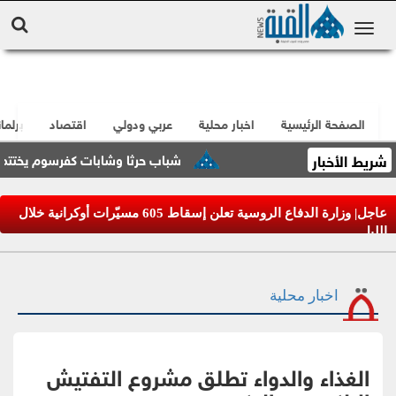
الصفحة الرئيسية
اخبار محلية
عربي ودولي
اقتصاد
برلما
شريط الأخبار
شباب حرثا وشابات كفرسوم يختتمون فع
عاجل| وزارة الدفاع الروسية تعلن إسقاط 605 مسيّرات أوكرانية خلال
الليل
اخبار محلية
الغذاء والدواء تطلق مشروع التفتيش