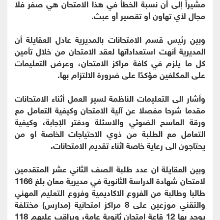
مشيراً إلى أن نسبة الخطأ في هذا الامتحان هي صفر فلا
مجال لأي تهاون أو تقصير أو عبث.
وبين رئيس قسم الامتحانات بالمديرية عادل العقايلة أن
المديرية أنهت استعداداتها لعقد الامتحان من خلال تأمين
كل ما يلزم في كافة مراكز الامتحان، وعرض التعليمات
على المكلفين مؤكدًا على ضرورة الالتزام بها.
وأشار الى التعليمات الناظمة لسير العمل أثناء الامتحانات
مقدما شرحا مفصلا عن آلية الامتحان وكيفية التعامل مع
ورقة الماسح الضوئي والاسئلة ودفتر الإجابة، وكيفية
التعامل مع الطلبة من ذوي الاحتياجات الخاصة او من
يحتاجون الى رعاية خاصة اثناء تقديم الامتحانات.
وبين العقايلة ان عدد طلبة الصف الثاني عشر المتقدمين
لامتحان شهادة الدراسة الثانوية في مديرية معان بلغ 1166
طالبا وطالبة من الفروع الاكاديمية وفروع التعليم المهني
والتقني موزعين على 8 مراكز امتحانية (مدارس) مختلفة
يوجد بها 12 قاعة امتحان ثانوية عامة، ويراقب عليهم 118