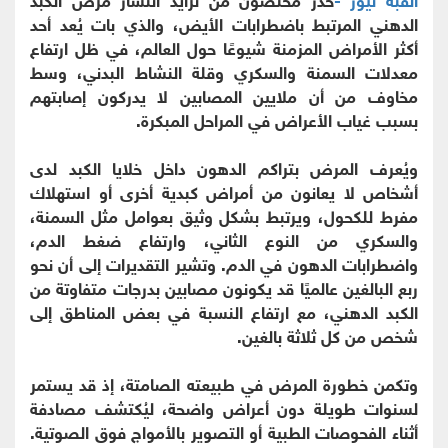
الدهني المرتبط باضطرابات الأيض، والذي بات يُعد أحد
أكثر الأمراض المزمنة شيوعًا حول العالم، في ظل ارتفاع
معدلات السمنة والسكري وقلة النشاط البدني، وسط
مخاوف من أن ملايين المصابين لا يدركون إصابتهم
بسبب غياب الأعراض في المراحل المبكرة.
ويُعرف المرض بتراكم الدهون داخل خلايا الكبد لدى
أشخاص لا يعانون من أمراض كبدية أخرى أو استهلاك
مفرط للكحول، ويرتبط بشكل وثيق بعوامل مثل السمنة،
والسكري من النوع الثاني، وارتفاع ضغط الدم،
واضطرابات الدهون في الدم. وتشير التقديرات إلى أن نحو
ربع البالغين عالميًا قد يكونون مصابين بدرجات متفاوتة من
الكبد الدهني، مع ارتفاع النسبة في بعض المناطق إلى
شخص من كل ثلاثة بالغين.
وتكمن خطورة المرض في طبيعته الصامتة، إذ قد يستمر
لسنوات طويلة دون أعراض واضحة، ليُكتشف مصادفة
أثناء الفحوصات الطبية أو التصوير بالأمواج فوق الصوتية.