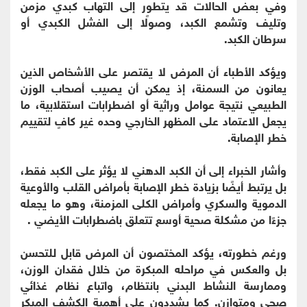
وفي بعض الحالات قد يتطور إلى التهاب كبدي مزمن
وتليف وتشمع الكبد، وصولًا إلى الفشل الكبدي أو
سرطان الكبد.
ويؤكد الأطباء أن المرض لا يقتصر على الأشخاص الذين
يعانون من السمنة، إذ يمكن أن يصيب أصحاب الوزن
الطبيعي نتيجة عوامل وراثية أو اضطرابات استقلابية، ما
يجعل الاعتماد على المظهر الخارجي وحده غير كافٍ لتقييم
خطر الإصابة.
وأشار الخبراء إلى أن الكبد الدهني لا يؤثر على الكبد فقط،
بل يرتبط أيضًا بزيادة خطر الإصابة بأمراض القلب والأوعية
الدموية والسكري وأمراض الكلى المزمنة، وهو ما يجعله
جزءًا من مشكلة صحية أوسع تتعلق باضطرابات الأيضي .
ورغم خطورته، يؤكد المختصون أن المرض قابل للتحسن
بل والعكس في مراحله المبكرة من خلال فقدان الوزن،
وممارسة النشاط البدني بانتظام، واتباع نظام غذائي
صحي ومتوازن. كما يشددون على أهمية الكشف المبكر