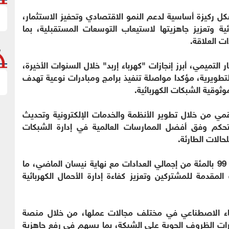
كل ركيزة أساسية لدعم النمو الاقتصادي وتحفيز الاستثمار،
ئية وتعزيز جاهزيتها لاستيعاب التوسعات المستقبلية، بما
ت العلاقة.
تميمي، أبرز إنجازات "كهرباء إربد" خلال السنوات الأخيرة،
تطويرية، مؤكدا مواصلة تنفيذ برامج ومبادرات نوعية تهدف
وثوقية الشبكات الكهربائية.
مي من خلال تطوير الأنظمة والخدمات الإلكترونية وتحديث
والتحكم وفق أفضل الممارسات العالمية في إدارة الشبكات
حالات الطارئة.
وأضاف أن نسبة العدادات الذكية المركبة بلغت نحو 99 بالمئة من إجمالي العدادات مع نهاية نيسان الماضي، ما
قدمة للمشتركين وتعزيز كفاءة إدارة الأحمال الكهربائية
كاء الاصطناعي في مختلف مجالات عملها، من خلال منصة
أثيرات الظروف الجوية على الشبكة، بما يسهم في رفع جاهزية