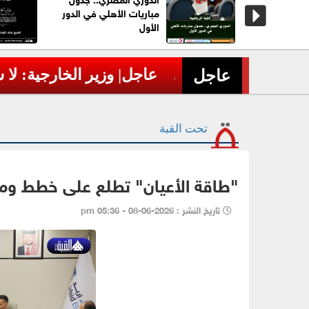
جمات أوسع
مباريات الأهلي في الدور
نان
الأول
 غير المسبوقة في
عاجل| وزير الخارجية: لا س
عاجل
›
تحت القبة
"طاقة الأعيان" تطلع على خطط ومشا
تاريخ النشر : 2026-06-08 - 05:36 pm