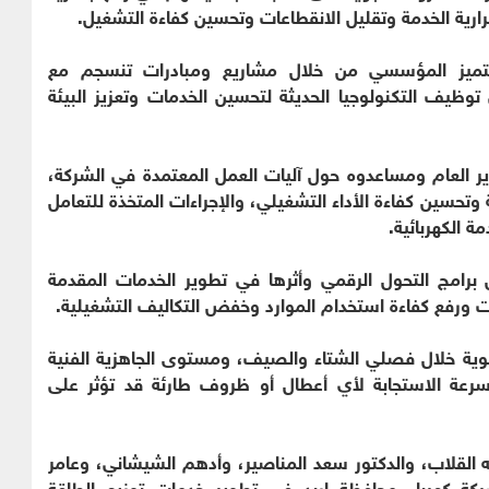
رارية الخدمة وتقليل الانقطاعات وتحسين كفاءة التشغيل.
التميز المؤسسي من خلال مشاريع ومبادرات تنسجم مع
يف التكنولوجيا الحديثة لتحسين الخدمات وتعزيز البيئة
ير العام ومساعدوه حول آليات العمل المعتمدة في الشركة،
 وتحسين كفاءة الأداء التشغيلي، والإجراءات المتخذة للتعامل
ة الكهربائية.
 برامج التحول الرقمي وأثرها في تطوير الخدمات المقدمة
ت ورفع كفاءة استخدام الموارد وخفض التكاليف التشغيلية.
وية خلال فصلي الشتاء والصيف، ومستوى الجاهزية الفنية
وسرعة الاستجابة لأي أعطال أو ظروف طارئة قد تؤثر على
 القلاب، والدكتور سعد المناصير، وأدهم الشيشاني، وعامر
كة كهرباء محافظة إربد في تطوير خدمات توزيع الطاقة