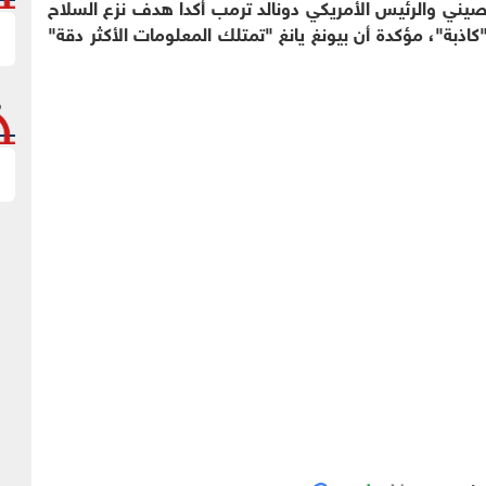
لصيني والرئيس الأمريكي دونالد ترمب أكدا هدف نزع السلاح
"كاذبة"، مؤكدة أن بيونغ يانغ "تمتلك المعلومات الأكثر دقة"