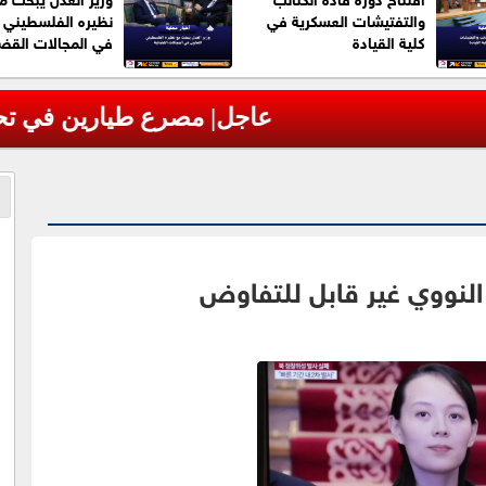
والتفتيشات العسكرية في
نظيره الفلسطيني ا
كلية القيادة
في المجالات القضا
مروحية أثناء مكافحة حرائق غابات بولاية يوتا ا
 النووي غير قابل للتفاوض