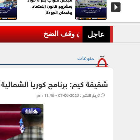
ن إدانة
بمشروع قانون الاعتماد
يا الحوثي
وضمان الجودة
ة
عاجل| مصرع طيارين في تحطم 
›
عاجل
منوعات
شقيقة كيم: برنامج كوريا الشمالية
تاريخ النشر : 2026-06-07 - 11:46 pm