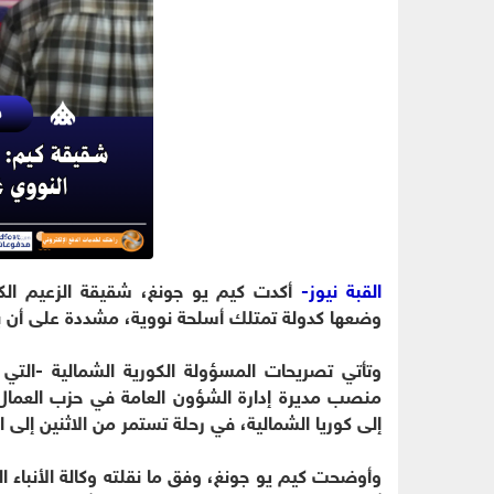
القبة نيوز-
أكدت كيم يو جونغ، شقيقة الزعيم الكور
وضعها كدولة تمتلك أسلحة نووية، مشددة على أن بر
وتأتي تصريحات المسؤولة الكورية الشمالية -التي ت
منصب مديرة إدارة الشؤون العامة في حزب العمال 
إلى كوريا الشمالية، في رحلة تستمر من الاثنين إلى الثلاثا
وأوضحت كيم يو جونغ، وفق ما نقلته وكالة الأنباء ا