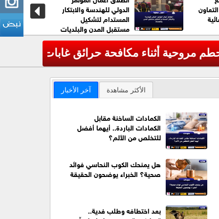
لتعاون
الدولي للهندسة والابتكار
ئية
المستدام لتشكيل
مستقبل المدن والبلديات
لأميركية
عاجل| الأم
‹
الأكثر مشاهدة
آخر الأخبار
الكمادات الساخنة مقابل
الكمادات الباردة.. أيهما أفضل
للتخلص من الألم؟
هل يمنحك الكوب النحاسي فوائد
صحية؟ الخبراء يوضحون الحقيقة
بعد اختطافه وطلب فدية..