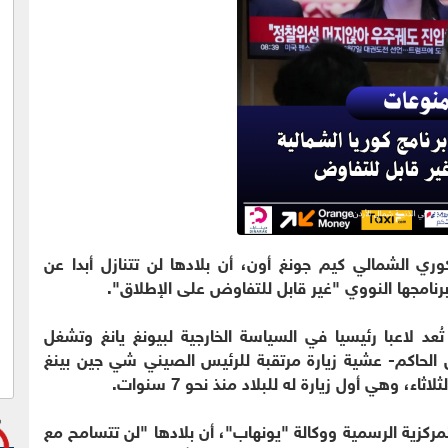
ي الشمالي كيم جونغ أون، أن بلادها لن تتنازل أبدا عن
نامجها النووي "غير قابل للتفاوض على الإطلاق".
ُعد لاعبا رئيسيا في السياسة الخارجية لبيونغ يانغ وتشغل
الحاكم- عشية زيارة مرتقبة للرئيس الصيني شي جين بينغ
ء، وهي أول زيارة له للبلاد منذ نحو 7 سنوات.
لمركزية الرسمية ووكالة "يونهاب"، أن بلادها "لن تتسامح مع