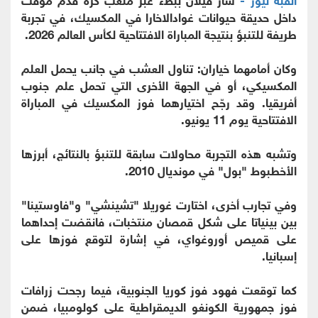
داخل حديقة حيوانات غوادالاخارا في المكسيك، في تجربة
طريفة للتنبؤ بنتيجة المباراة الافتتاحية لكأس العالم 2026.
وكان أمامهما خياران: تناول العشب في جانب يحمل العلم
المكسيكي، أو في الجهة الأخرى التي تحمل علم جنوب
أفريقيا. وقد رجّح اختيارهما فوز المكسيك في المباراة
الافتتاحية يوم 11 يونيو.
وتشبه هذه التجربة محاولات سابقة للتنبؤ بالنتائج، أبرزها
الأخطبوط "بول" في مونديال 2010.
وفي تجارب أخرى، اختارت غوريلا "تشينشي" و"فاوستينا"
بين بينياتا على شكل قمصان منتخبات، فانقضت إحداهما
على قميص أوروغواي، في إشارة لتوقع فوزها على
إسبانيا.
كما توقعت فهود فوز كوريا الجنوبية، فيما رجحت زرافات
فوز جمهورية الكونغو الديمقراطية على كولومبيا، ضمن